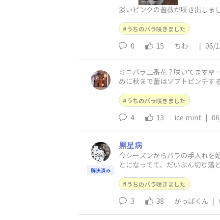
淡いピンクの薔薇が咲き出しま
うちのバラ咲きました
0
15
ちわ
|
06/1
ミニバラ二番花？咲いてます🌹
めに秋まで蕾はソフトピンチす
うちのバラ咲きました
4
13
ice mint
|
06
黒星病
今シーズンからバラの手入れを
とになってて、だいぶん切り落としました
解決済み
されてますか？教えてください
うちのバラ咲きました
3
38
かっぱくん
|