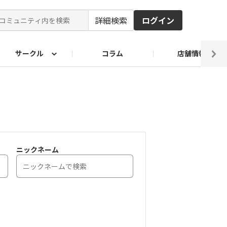
詳細検索
ログイン
サークル
コラム
店舗情報
ピ
ド2026
その他 レシピ
わが家のおうち麺
麺レシピ
ニックネーム