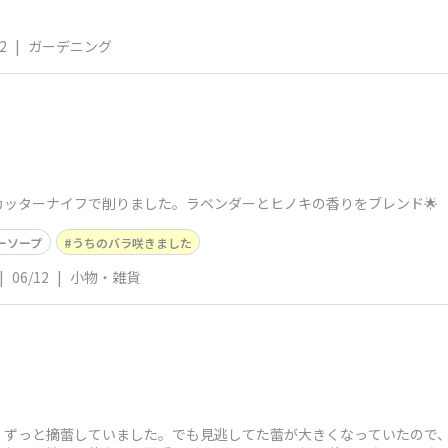
2
|
ガーデニング
ッターナイフで削りました。ラベンダーとヒノキの香りをブレンド🌟
ーソープ
うちのバラ咲きました
|
06/12
|
小物・雑貨
、ずっと摘蕾していました。でも見逃してた蕾が大きくなっていたので、