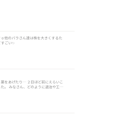
☺️他のバラさん達は株を大きくするた
てすごい✨
薬をあげたり… ２日ほど前にえらいこ
治や工夫