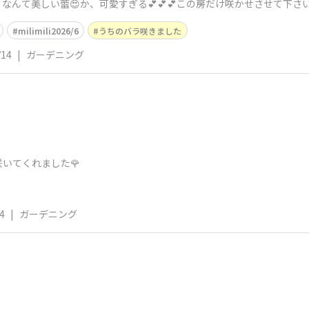
んて美しい蕾😍か、可愛すぎる💕💕💕この房だけ咲かせさせて下さい
milimili2026/6
うちのバラ咲きました
/14
|
ガーデニング
いてくれました🌹
4
|
ガーデニング