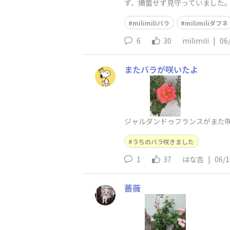
ず、摘蕾せず見守っていました。な
mahalo♡
milimiliバラ
milimiliダフネ
6
30
milimili
|
06
またバラが咲いたよ
ジャルダンドゥフランスがまた咲
うちのバラ咲きました
1
37
はな吉
|
06/1
薔薇