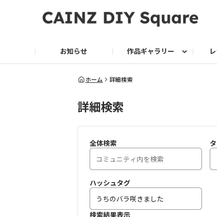
お知らせ
作品ギャラリー
レ
DIY
DIY レシピ
ドッグサークル
グリーン入荷情報
グリーン
グリーン レシピ
クッキング
ク
ホーム
詳細検索
詳細検索
家庭菜園2026
全体検索
タ
ハッシュタグ
検索結果表示