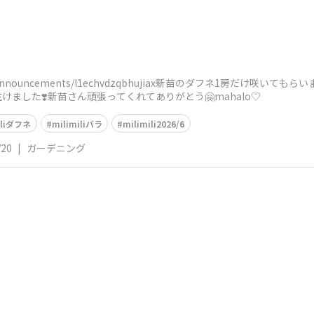
nz.com/announcements/l1echvdzqbhujiax新苗のダフネ1房だけ咲いて
ました❣️新苗さん頑張ってくれてありがとう🤗mahalo♡
iliダフネ
milimiliバラ
milimili2026/6
/20
|
ガーデニング