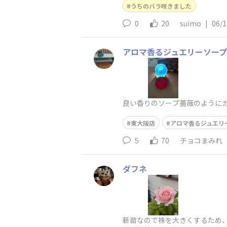
うちのバラ咲きました
0
20
suimo
|
06/1
アロマ香るジュエリーソープ
良い香りのソープ薔薇のようにカ
東大阪店
アロマ香るジュエリ
5
70
チョコまみれ
ダフネ
新苗なので株を大きくするため