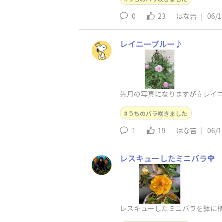
0
23
はな吉
|
06/1
レイニーブルー♪
先月の写真になりますが💧レイ
うちのバラ咲きました
1
19
はな吉
|
06/1
レスキューしたミニバラ🌹
レスキューしたミニバラを鉢に植