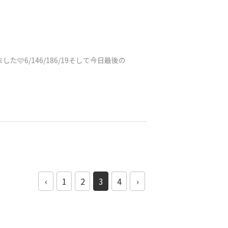
もらいました🩷6/146/186/19そして今日最後の
‹
1
2
3
4
›