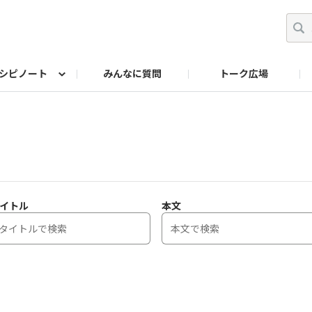
シピノート
みんなに質問
トーク広場
ッキング レシピ
ペット
ワークショップ
ペット レシピ
その他
ワークショップ レシ
DIYアワー
イトル
本文