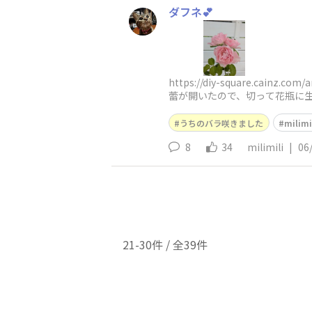
ダフネ💕
https://diy-square.cai
蕾が開いたので、切って花瓶に生け
うちのバラ咲きました
milim
8
34
milimili
|
06
21-30件 / 全39件