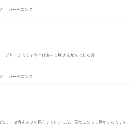
2
|
ガーデニング
ニーブルー♪です🌹今年はあまり咲きませんでした😅
2
|
ガーデニング
えて、復活するのを見守っていました。元気になって良かったです🌹