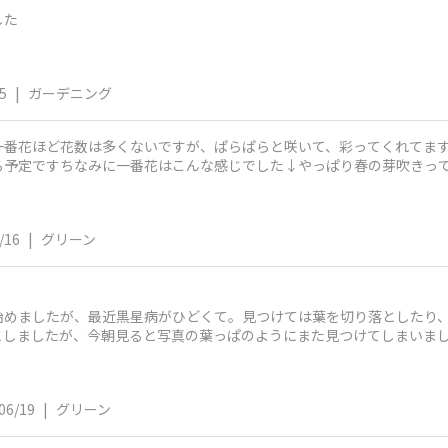
した
5
|
ガーデニング
一番花ほど花数は多くないですが、ぱらぱらと咲いて、彩ってくれてます
る予定ですちなみに一番花はこんな感じでした↓やっぱり春の芽吹きっ
/16
|
グリーン
始めましたが、最近黒星病がひどくて。見つけては葉を切り落としたり、
が、今朝見ると写真の葉っぱのようにまた見つけてしまいました。 みなさん、どのように退
。
06/19
|
グリーン