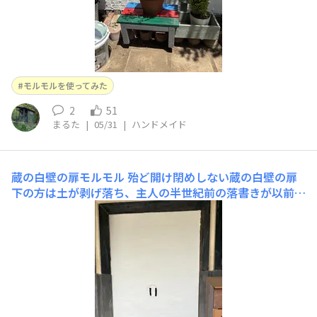
モルモルを使ってみた
2
51
まるた
|
05/31
|
ハンドメイド
蔵の白壁の扉モルモル
殆ど開け閉めしない蔵の白壁の扉
下の方は土が剥げ落ち、主人の半世紀前の落書きが以前か
ら気になり、何とかしたいと思っていた所に、モルモルの
講習会に参加、これは補修にピッタリかもと、DIYチャレ
ンジしてみました😊養生は周りにテープを貼るだけのズ
ボラ養生、1100✕1750刷毛・ローラを準備しましたが全
て手