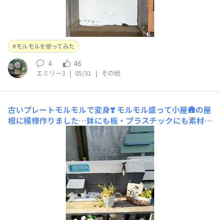
モルモルを使ってみた
4
46
エミリー3
|
05/31
|
その他
古いプレートモルモルで変身❣️
モルモル盛って小屋🛖の屋
根に模様作りました…鉢にも板・プラスチックにも素材選
ばすにモルモル使えて良い感じ…後は色塗りしたらもっと
素敵になりそうです…大容量のモルモルまだまだいろんな
所で活躍ですね～🩷