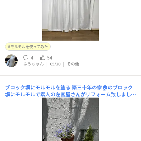
モルモルを使ってみた
4
54
ふうちゃん
|
05/30
|
その他
ブロック塀にモルモルを塗る
築三十年の家🏠のブロック
塀にモルモルで素人の左官屋さんがリフォーム致しまし
た。◾️ブロック塀の塗ったサイズ 横：２２０ 縦：１２
０ 塀の面積：2.６４平米◾️主な準備物・こて(２個)・
ちりとり(こて板の代わり)・マスキングテープ・手袋🧤リ
フォーム前◾️感想昨日のオランダ風車型プランターを完成
後から