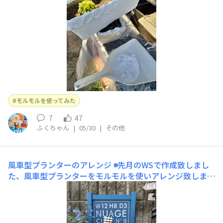
アレンジしてまたお庭デビュー楽しみです💕大きなモルモ
ルバケツ🪣から適量出してプラスチック
モルモルを使ってみた
7
47
ふくちゃん
|
05/30
|
その他
風車型プランターのアレンジ
◾️先月のWSで作成致しまし
た、風車型プランターをモルモルを使いアレンジ致しまし
た。①先月の作品②アレンジ作品先月のWSの帰りに、端
材コーナーで販売されてました、下記の品に目が入り二個
購入し現状の板をオランダ風車型のアレンジを浮かび作成
に至りました。③アレンジ内容モルモルの無料体験の結