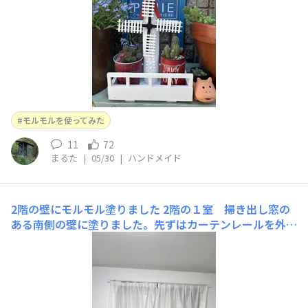
果、モルモルの
モルモルを使ってみた
11
72
まるた
|
05/30
|
ハンドメイド
2階の壁にモルモル塗りました
2階の１室 掃き出し窓の
ある南側の壁に塗りました。先ずはカーテンレールを外
し、養生しました。凹凸のある壁紙の上からなので、全体
に薄く塗りました。手でのばしてもポタポタ落ちることも
なく、程よいやわらかさ。とても塗りやすかったです。次
に少し厚めにのせた後、使ったのはこのローラー。 簡単
にキレイな仕上がり