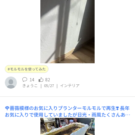
ルモル」でリビングの壁を塗ってみることにしました。塗
る前にニッペさんのYouTubeで塗り方を予習して、当日
は夫が養生を担当、私が塗り担当で役割分担もバッチリ
モルモルを使ってみた
14
82
きょうこ
|
05/27
|
インテリア
🌹薔薇模様のお気に入りプランターモルモルで再生❣️
長年
お気に入りで使用していましたが日光・雨風たくさんあた
る所が風化したり穴❍あいたりボロボロ使えなく成る前に
モルモル体験してモルモル購入して良かったなぁ…なんか
とっても素敵に再生しました…セダムやお花植えたり小物