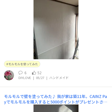
面白い🤣作業が終わるまでは、絶対に手袋、アームカバー
は外さない方が良いですね😅落ちない😭下は、端材を付
け腰壁風にしました。飽きたら、ダメージ加工します。
モルモルを使ってみた
6
52
DIYLOVE
|
05/27
|
ハンドメイド
モルモルで壁を塗ってみた♪
我が家は築11年。CAINZ Pa
yでモルモルを購入すると5000ポイントがプレゼントされ
るというキャンペーン中ということで、手で塗る塗料「モ