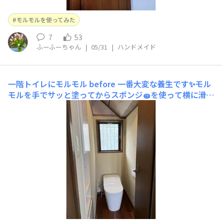
モルモルを使ってみた
7
53
ふーふーちゃん
|
05/31
|
ハンドメイド
一階トイレにモルモル
before 一番大変な養生です✨モル
モルを手でサッと塗ってからスポンジ🧽を使って横に滑ら
せるよに塗りました✨凹凸も少なくいい感じに出来ました
😎色はコットンで塗りました🎨カインズさんの店頭にな
かったのでお取り寄せして頂きました🤗💕✨上の方はモル
タル調の壁紙を貼り見切り材で仕切りました🤗💕✨