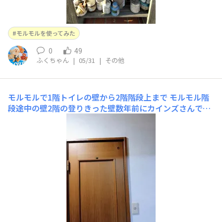
モルモルを使ってみた
0
49
ふくちゃん
|
05/31
|
その他
モルモルで1階トイレの壁から2階階段上まで
モルモル階
段途中の壁2階の登りきった壁数年前にカインズさんでモ
ルモルの講習会に参加して「簡単でこれなら私でも出来
る」と14kg購入して今日まで倉庫に入ってました。Lulu
さんのモルモルの投稿みて、スイッチが入りました（笑）
😁倉庫に探しに行きましたが見つからず1度目でギブアッ
プ！今諦めたらまた放ったら