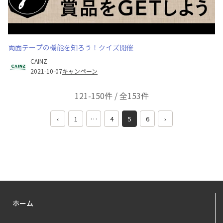
両面テープの機能を知ろう！クイズ開催
CAINZ
2021-10-07
キャンペーン
121-150件 / 全153件
‹
1
…
4
5
6
›
ホーム