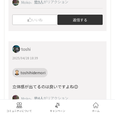
、
他9人
がリアクション
Moko
いいね
返信する
toshi
2025/04/28 18:39
toshihidemori
立体感が出てるのは良いですよね😊
、
他4人
がリアクション
Moko
コミュニティについて
キャンペーン
ホーム