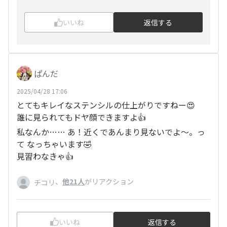
いいね
返信する
ぱんだ
2025/04/28 17:06
とてもキレイなステンシルの仕上がりですねー😍
誰に見られてもドヤ顔できますよ👍
私なんか…… あ！近くであんまり見ないでよ〜。っ
て なっちゃいます🤣
見習わなきゃ👍
、
他21人
がリアクション
チコリ
いいね
返信する