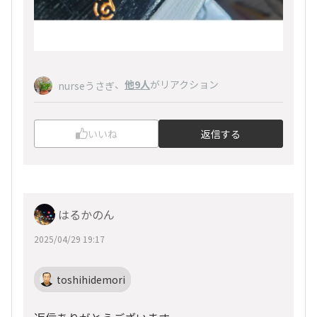
、
他9人
がリアクション
nurseうさぎ
いいね
返信する
はるかのん
2025/04/29 19:17
toshihidemori