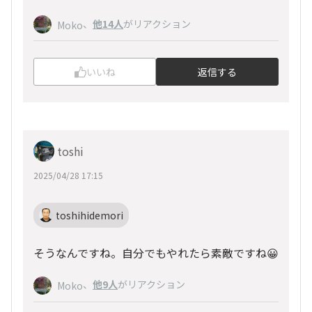
、
他14人
がリアクション
Moko
いいね
返信する
toshi
2025/04/28 17:15
toshihidemori
そうなんですね。自分でもやれたら素敵ですね😀
、
他9人
がリアクション
Moko