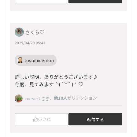
さくら♡
2025/04/29 05:43
toshihidemori
詳しい説明、ありがとうございます♪
今度、見てみます╰(
´︶`
)╯♡
、
他10人
がリアクション
nurseうさぎ
いいね
返信する