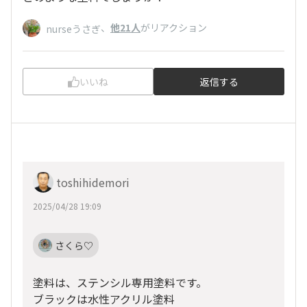
、
他21人
がリアクション
nurseうさぎ
いいね
返信する
toshihidemori
2025/04/28 19:09
さくら♡
塗料は、ステンシル専用塗料です。
ブラックは水性アクリル塗料