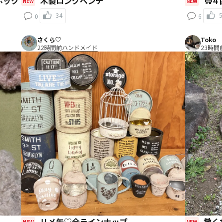
木製ロングベンチ
🐑
NEW
NEW
34
0
6
さくら♡
Toko
22時間前
ハンドメイド
23時間
リメ缶♡全ラインナップ
撒くだけで防草できる人工砂モニター報
NEW
NEW