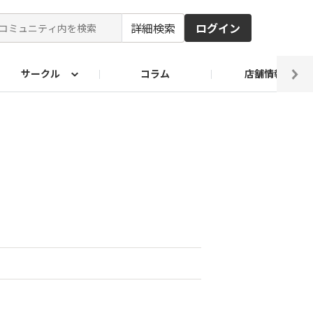
詳細検索
ログイン
サークル
コラム
店舗情報
ピ
ド2026
その他 レシピ
わが家のおうち麺
麺レシピ