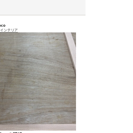
oco
前
インテリア