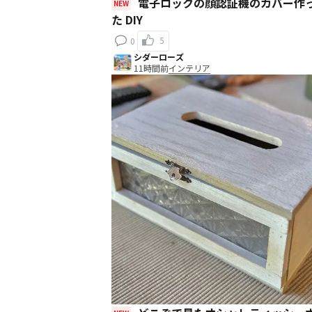
電子ロックの顔認証機のカバー作ったっ
NEW
た DIY
5
0
シダーローズ
11時間前
インテリア