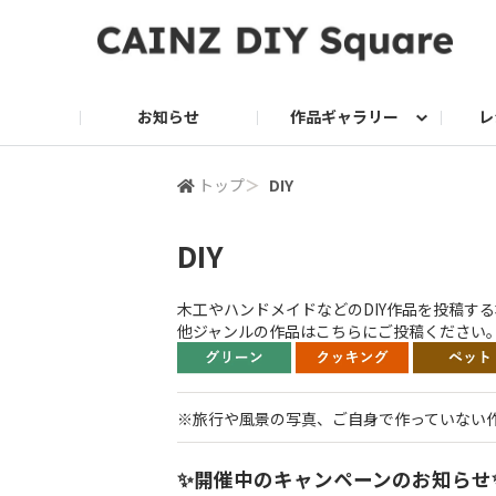
お知らせ
作品ギャラリー
レ
DIY
DIY レシピ
ドッグサークル
グリーン入荷情報
グリーン
グリーン レシピ
クッキング
ク
トップ
＞
DIY
DIY
家庭菜園2026
木工やハンドメイドなどのDIY作品を投稿す
他ジャンルの作品はこちらにご投稿ください
※旅行や風景の写真、ご自身で作っていない
✨開催中のキャンペーンのお知らせ