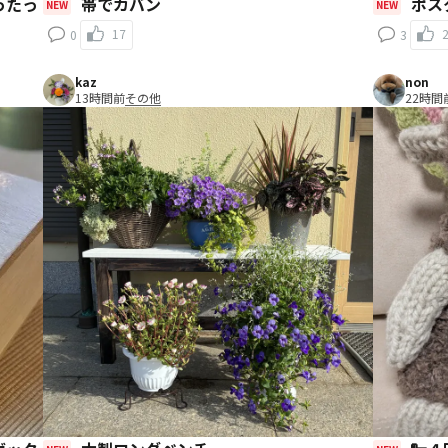
帯でカバン
ポス
NEW
NEW
17
0
3
kaz
non
13時間前
その他
22時間