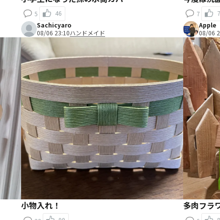
46
5
7
Sachicyaro
Apple
08/06 23:10
ハンドメイド
08/06 2
小物入れ！
多肉フラ
99