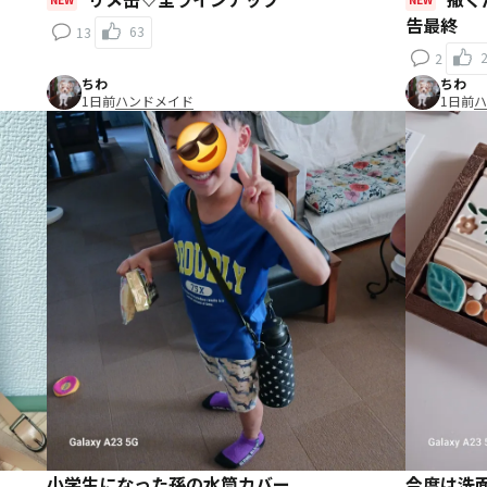
告最終
63
13
2
ちわ
ちわ
1日前
ハンドメイド
1日前
小学生になった孫の水筒カバー
今度は洗