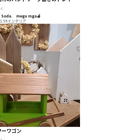
74
 Soda. megu mga🍏
1:59
インテリア
ワーワゴン
89