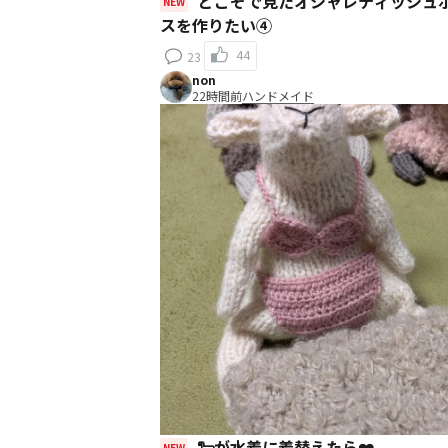
どこぞで見たオシャレティッシュボック
NEW
スを作りたい④
44
23
non
22時間前
ハンドメイド
🐑が水着に着替えたら❤️
NEW