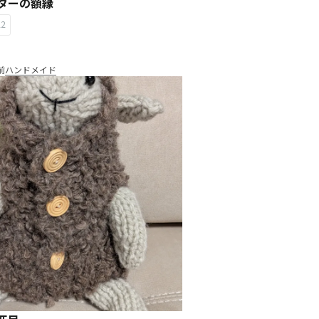
ターの額縁
22
前
ハンドメイド