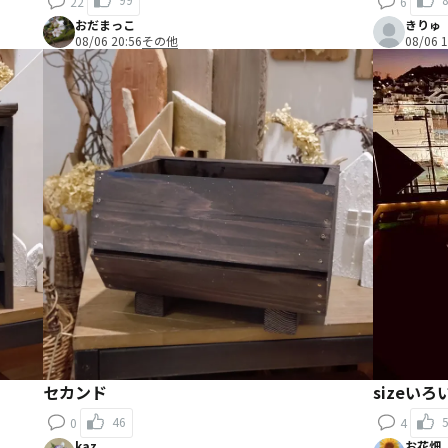
22
6
おだまっこ
きりゅ
08/06 20:56
その他
08/06 1
セカンド
sizeいろ
46
0
4
kaz
お花畑