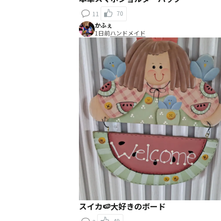
70
11
かふぇ
1日前
ハンドメイド
スイカ🍉大好きのボード
49