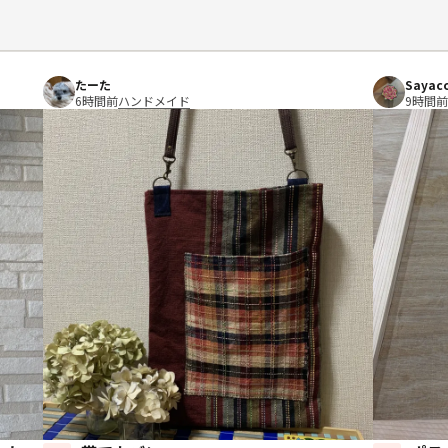
たーた
Sayac
6時間前
ハンドメイド
9時間