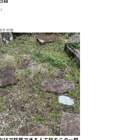
４匹目
58
前
その他