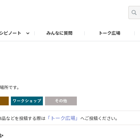
シピノート
みんなに質問
トーク広場
ッキング レシピ
ペット
ワークショップ
ペット レシピ
その他
ワークショップ レシ
DIYアワー
る場所です。
。
「トーク広場」
作品などを投稿する際は
へご投稿ください。
✨