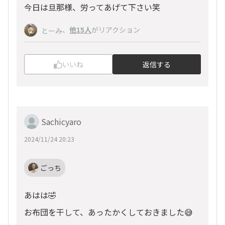
今日は旦那様、労ってあげて下さい笑
、
他15人
がリアクション
とーみ
いいね
返信する
Sachicyaro
2024/11/24 20:23
ごっち
あはは🤣
お布団を干して、あったかくしておきました😅