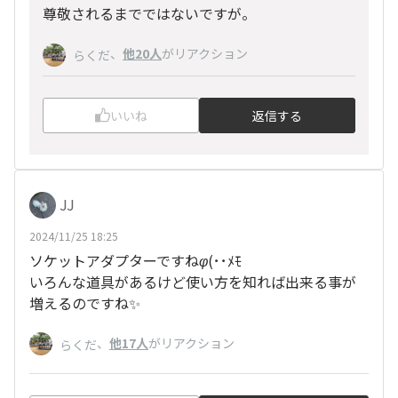
尊敬されるまでではないですが。
、
他20人
がリアクション
らくだ
いいね
返信する
JJ
2024/11/25 18:25
ソケットアダプターですね
φ(･
･ﾒﾓ
いろんな道具があるけど使い方を知れば出来る事が
増えるのですね✨
、
他17人
がリアクション
らくだ