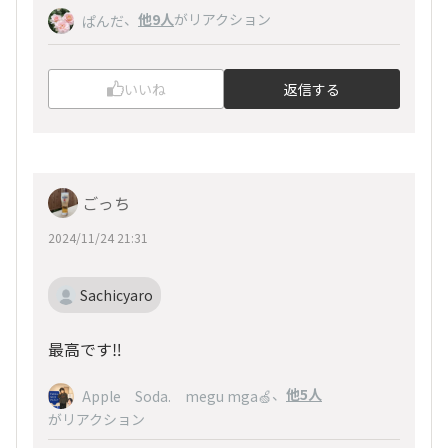
、
他9人
がリアクション
ぱんだ
いいね
返信する
ごっち
2024/11/24 21:31
Sachicyaro
最高です‼️
、
他5人
Apple Soda. megu mga🍏
がリアクション