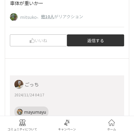
車体が重いかー
、
他10人
がリアクション
mitsuko
いいね
返信する
ごっち
2024/11/24 04:17
mayumayu
コメントありがとうございます。
コミュニティについて
キャンペーン
ホーム