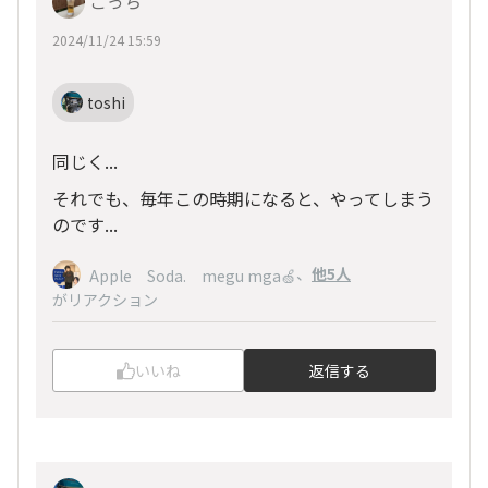
ごっち
2024/11/24 15:59
toshi
同じく...
それでも、毎年この時期になると、やってしまう
のです...
、
他5人
Apple Soda. megu mga🍏
がリアクション
いいね
返信する