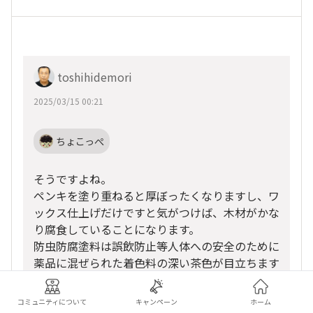
toshihidemori
2025/03/15 00:21
ちょこっぺ
そうですよね。
ペンキを塗り重ねると厚ぼったくなりますし、ワ
ックス仕上げだけですと気がつけば、木材がかな
り腐食していることになります。
防虫防腐塗料は誤飲防止等人体への安全のために
薬品に混ぜられた着色料の深い茶色が目立ちます
のでオシャレ感を出すのは難しいですよね。
今考えているのが
コミュニティについて
キャンペーン
ホーム