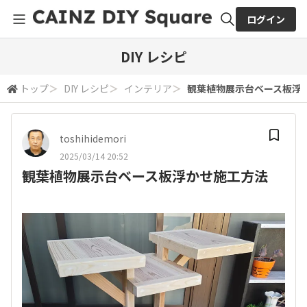
ログイン
全体検索
DIY レシピ
トップ
＞
DIY レシピ
＞
インテリア
＞
観葉植物展示台ベース板浮
検索
toshihidemori
2025/03/14 20:52
観葉植物展示台ベース板浮かせ施工方法