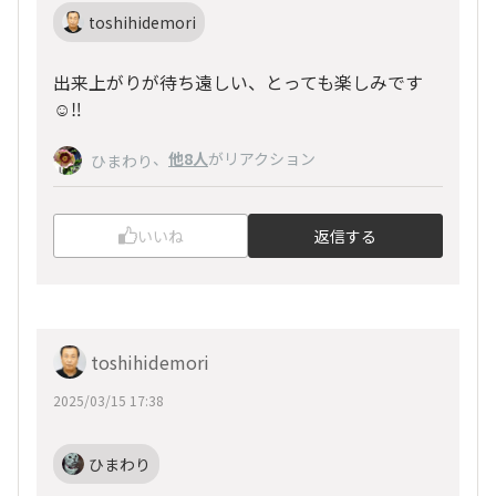
toshihidemori
出来上がりが待ち遠しい、とっても楽しみです
☺️‼️
、
他8人
がリアクション
ひまわり
いいね
返信する
toshihidemori
2025/03/15 17:38
ひまわり