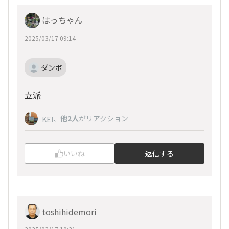
はっちゃん
2025/03/17 09:14
ダンボ
立派
、
他2人
がリアクション
KEI
いいね
返信する
toshihidemori