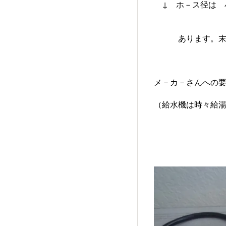
↓ ホ－ス径は 
あります。末端の
メ－カ－さんへの
（給水機は時々給
よって3年