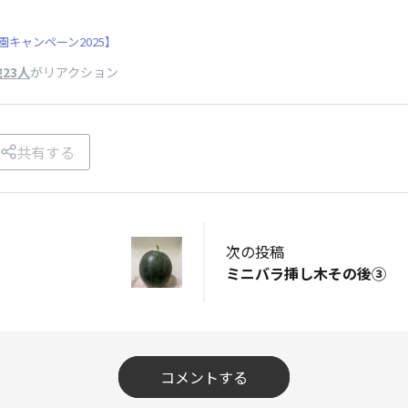
キャンペーン2025】
23人
がリアクション
共有する
次の投稿
ミニバラ挿し木その後③
コメントする