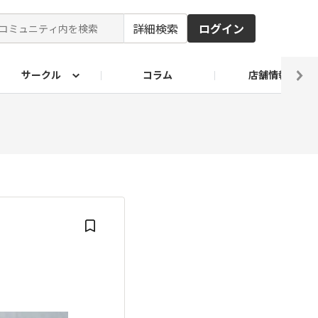
詳細検索
ログイン
サークル
コラム
店舗情報
ピ
ド2026
その他 レシピ
わが家のおうち麺
麺レシピ