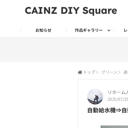
お知らせ
作品ギャラリー
レ
DIY
DIY レシピ
ドッグサークル
グリーン入荷情報
グリーン
グリーン レシピ
クッキング
ク
家庭菜園2026
トップ
＞
グリーン
＞
過
リホ－ム
2025/07/25
自動給水機⇒自