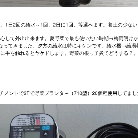
。1日2回の給水～1回、2日に1回、等選べます。養土の少な
心して外出出来ます。夏野菜で最も使いたい時期→梅雨明けか
なってきました。夕方の給水は特にキケンです。給水機→給湯
口に手を触れるとヤケドします。野菜の根っ子煮てどうする？
メントで2Fで野菜プランタ－（710型）20個程使用してまし