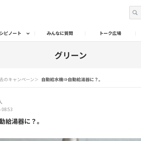
シピノート
みんなに質問
トーク広場
ッキング レシピ
ペット
ワークショップ
ペット レシピ
その他
ワークショップ レシ
DIYアワー
グリーン
去のキャンペーン
＞
自動給水機⇒自動給湯器に？。
人
 08:53
動給湯器に？。