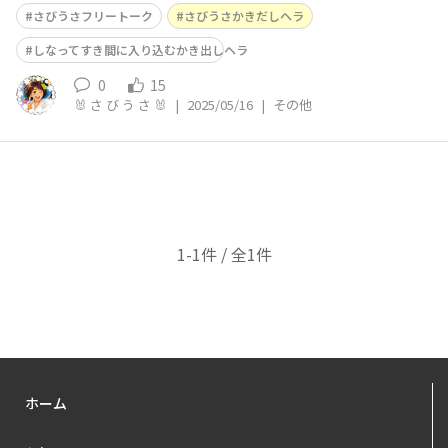
キ間のゴミを楊枝で かき出していたのですが、途中で折
さびうさフリートーク
さびうさかきだしヘラ
れたりして何本も使って掃除をしていました😅でも、コ
レがあると知り買って使ってみたら、まあ❗️面白いくらい
しなってすき間に入り込むかき出しヘラ
取れる取れる‼️かき出すのが楽しくな
0
15
🐰 さ び う さ 🐰
|
2025/05/16
|
その他
1-1件 / 全1件
ホーム