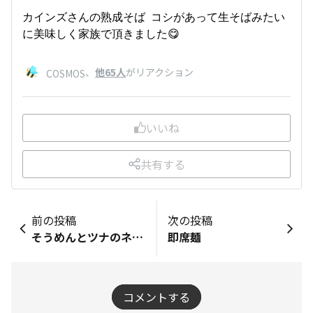
カインズさんの熟成そば コシがあって生そばみたい
に美味しく家族で頂きました😋
、
他65人
がリアクション
COSMOS
いいね
共有する
前の投稿
次の投稿
そうめんとツナのネギ塩チヂミ
即席麺
コメントする