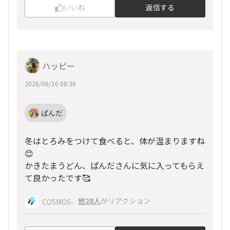
いいね
返信する
ハッピー
2026/06/10 08:36
ぱんだ
冬はとろみをつけて食べると、体が温まりますね
😊
かきたまうどん、ぱんださんに気に入ってもらえ
て良かったです🥰
、
他28人
がリアクション
COSMOS