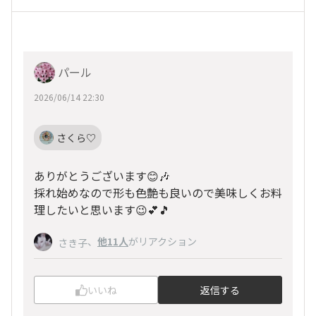
パール
2026/06/14 22:30
さくら♡
ありがとうございます😊🎶
採れ始めなので形も色艶も良いので美味しくお料
理したいと思います😉💕🎵
、
他11人
がリアクション
さき子
いいね
返信する