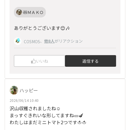
🧸ＭＡＫＯ
ありがとうございます😊🎶
、
他8人
がリアクション
COSMOS
いいね
返信する
ハッピー
2026/06/14 10:40
沢山収穫されましたね☺️
まっすぐきれいな形してますね🥒🍆
わたしはまだミニトマト2つです🍅🍅