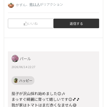
、
他11人
がリアクション
かずん
いいね
返信する
パール
2026/06/14 22:27
ハッピー
茄子が沢山採れ始めました😊🎶
まっすぐ綺麗に育って嬉しいです😉💕🎵
我が家はトマトはまだ赤くなません😅