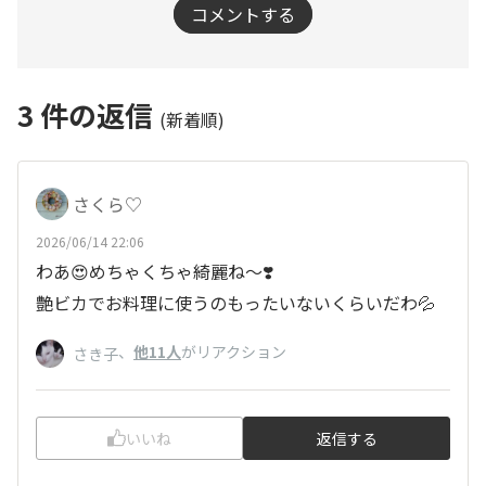
コメントする
3
件の返信
(新着順)
さくら♡
2026/06/14 22:06
わあ😍めちゃくちゃ綺麗ね〜❣️
艶ビカでお料理に使うのもったいないくらいだわ💦
、
他11人
がリアクション
さき子
いいね
返信する