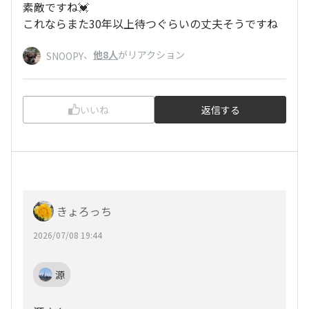
素敵ですね💓
これならまた30年以上待つぐらいの丈夫そうですね
、
他8人
がリアクション
SNOOPY
いいね
返信する
きょろっち
2026/07/08 19:44
源