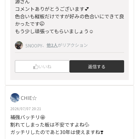
源さん
コメントありがとうございます💕
色合いも縦板だけですが好みの色合いにできて良
かったです🤭
もう少し頑張ってもらいましょう☺️
、
他2人
がリアクション
SNOOPY
いいね
返信する
CHIE☆
2026/07/07 20:21
補強バッチリ🤩
割れてしまった板は不安ですよね💦
ガッチリしたのであと30年は使えますね❣️