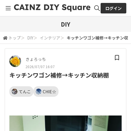
ログイン
全体検索
DIY
トップ
＞
DIY
＞
インテリア
＞
キッチンワゴン補修→キッチン収
検索
きょろっち
2026/07/07 16:07
キッチンワゴン補修→キッチン収納棚
てんこ
CHIE☆