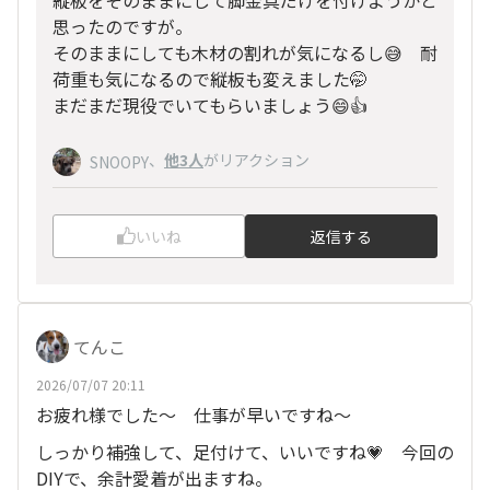
縦板をそのままにして脚金具だけを付けようかと
思ったのですが。
そのままにしても木材の割れが気になるし😅 耐
荷重も気になるので縦板も変えました🤭
まだまだ現役でいてもらいましょう😄👍
、
他3人
がリアクション
SNOOPY
いいね
返信する
てんこ
2026/07/07 20:11
お疲れ様でした〜 仕事が早いですね〜
しっかり補強して、足付けて、いいですね💗 今回の
DIYで、余計愛着が出ますね。