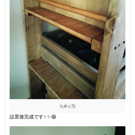
丸棒も🥰
設置後完成です✨✨😆