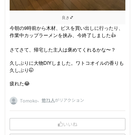
良き💕
今朝の9時前から木材、ビスを買い出しに行ったり、
作業中カップラーメンを挟み、今終了しました👍
さてさて、帰宅した主人は褒めてくれるかな〜？
久しぶりに大物DIYしました。ワトコオイルの香りも
久しぶり🤭
疲れた😂
、
他71人
がリアクション
Tomoko
いいね