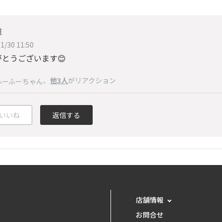
雄
1/30 11:50
がとうございます😊
、
他3人
がリアクション
ふーふーちゃん
いいね
返信する
店舗情報
お問合せ