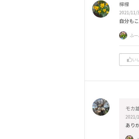
檸檬
2021/11/3
自分もこ
ふー
い
モカ
2021/1
ありが