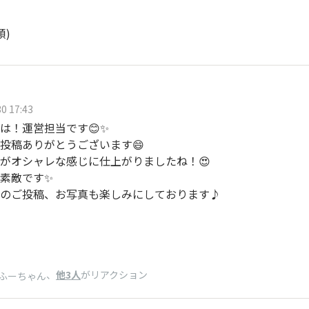
順)
0 17:43
は！運営担当です😊✨
投稿ありがとうございます😄
がオシャレな感じに仕上がりましたね！😍
素敵です✨
のご投稿、お写真も楽しみにしております♪
、
他3人
がリアクション
ふーちゃん