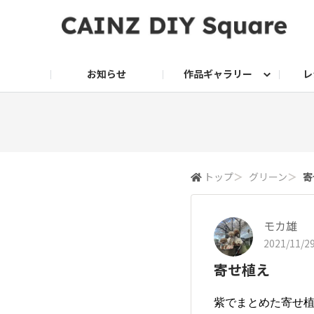
お知らせ
作品ギャラリー
レ
DIY
DIY レシピ
ドッグサークル
グリーン入荷情報
グリーン
グリーン レシピ
クッキング
ク
家庭菜園2026
トップ
＞
グリーン
＞
寄
モカ雄
2021/11/29
寄せ植え
紫でまとめた寄せ