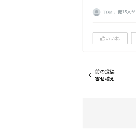
、
他15人
が
TOMI
いいね
前の投稿
寄せ植え