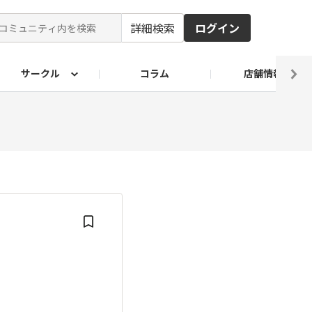
詳細検索
ログイン
サークル
コラム
店舗情報
ピ
ド2026
その他 レシピ
わが家のおうち麺
麺レシピ