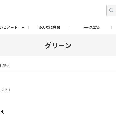
シピノート
みんなに質問
トーク広場
ッキング レシピ
ペット
ワークショップ
ペット レシピ
その他
ワークショップ レシ
DIYアワー
グリーン
せ植え
 23:51
植え