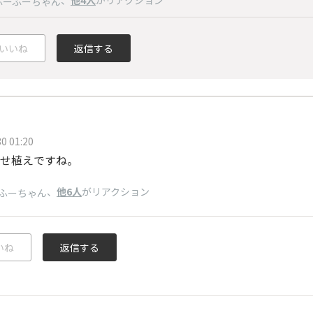
ふーふーちゃん
いいね
返信する
0 01:20
せ植えですね。
、
他6人
がリアクション
ふーちゃん
いね
返信する