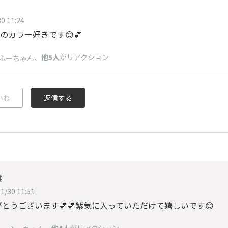
0 11:24
のカラー好きです😊💕
、
他5人
がリアクション
ふーちゃん
いね
返信する
雄
1/30 11:51
とうございます💕💕紫気に入っていただけて嬉しいです😊
、
他4人
がリアクション