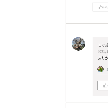
い
モカ
2021/1
あり