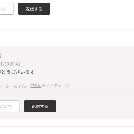
いね
返信する
雄
1/30 20:41
がとうございます
、
他3人
がリアクション
ふーふーちゃん
いいね
返信する