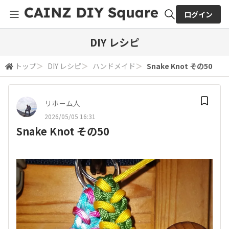
ログイン
全体検索
DIY レシピ
トップ
＞
DIY レシピ
＞
ハンドメイド
＞
Snake Knot その50
検索
リホ－ム人
2026/05/05 16:31
Snake Knot その50