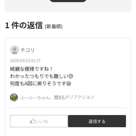
1
件の返信
(新着順)
チコリ
2026/05/12 01:27
綺麗な模様ですね！
わかったつもりでも難しい😓
何度もA図に戻りそうです😆
、
他9人
がリアクション
ふーふーちゃん
いいね
返信する