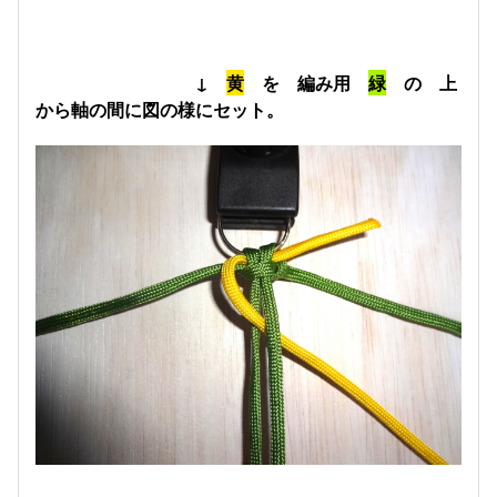
↓
黄
を 編み用
緑
の 上
から軸の間に図の様にセット。