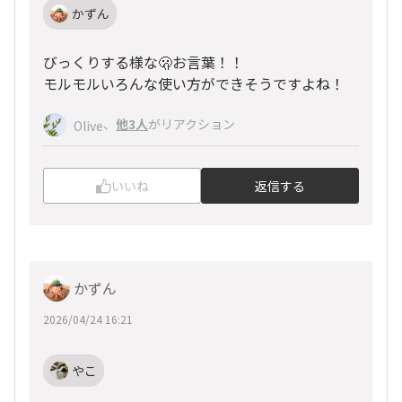
かずん
びっくりする様な🫢お言葉！！
モルモルいろんな使い方ができそうですよね！
、
他3人
がリアクション
Olive
いいね
返信する
かずん
2026/04/24 16:21
やこ