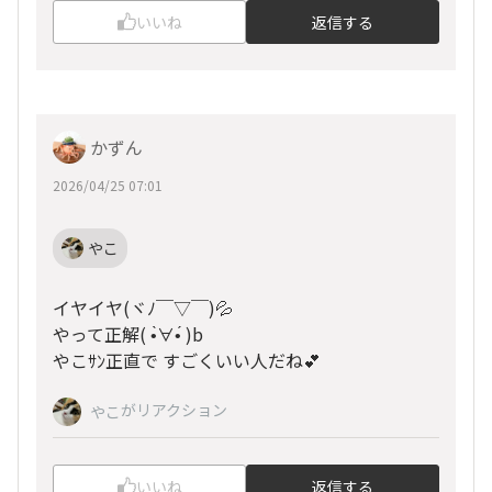
いいね
返信する
かずん
2026/04/25 07:01
やこ
イヤイヤ(ヾﾉ￣▽￣)💦
やって正解( •̀∀•́ )b
やこｻﾝ正直で すごくいい人だね💕︎
がリアクション
やこ
いいね
返信する