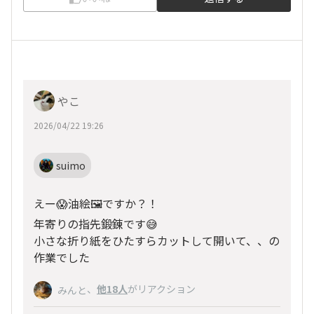
やこ
2026/04/22 19:26
suimo
えー😱油絵🖼️ですか？！
年寄りの指先鍛錬です😅
小さな折り紙をひたすらカットして開いて、、の
作業でした
、
他18人
がリアクション
みんと