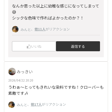
なんか思った以上に幼稚な感じになってしまって
😅
シックな色味で作ればよかったのか？！
、
他11人
がリアクション
みんと
いいね
返信する
みっきい
2026/04/22 20:20
うわぁ～とってもきれいな染料ですね！クローバーも
素敵です🎶
、
他17人
がリアクション
みんと