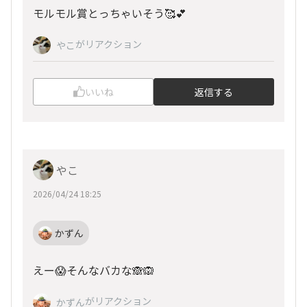
モルモル賞とっちゃいそう🥰💕
がリアクション
やこ
いいね
返信する
やこ
2026/04/24 18:25
かずん
えー😱そんなバカな🙈🙉
がリアクション
かずん