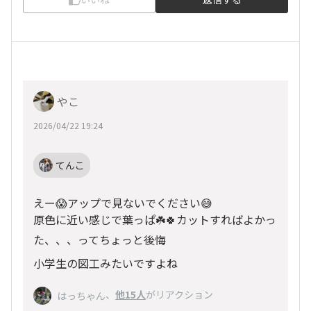
やこ
2026/04/22 19:24
てんこ
えー😱アップで見ないでください😅
原色に近い感じで葉っぱ☘️🍀カットすればよかっ
た、、、ってちょっと後悔
小学生の図工みたいですよね
、
他15人
がリアクション
はっちゃん