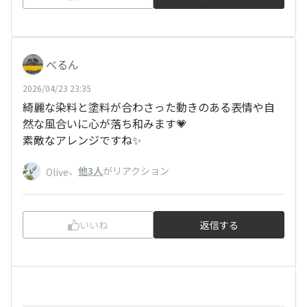
べるん
2026/04/23 23:35
綺麗な染料と塗料が合わさった動きのある表情や自
然な風合いに心が落ち和みます💗
素敵なアレンジですね✨
、
他3人
がリアクション
Olive
いいね
返信する