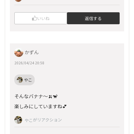
いいね
返信する
かずん
2026/04/24 20:58
やこ
そんなバナナ～🍌🐒
楽しみにしていますね💕︎
がリアクション
やこ