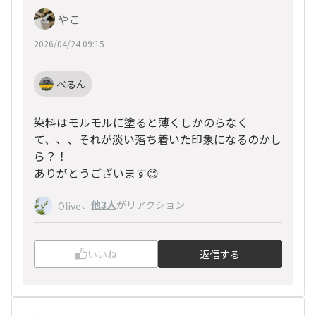
やこ
2026/04/24 09:15
べるん
染料はモルモルに塗ると薄くしかのらなく
て、、、それが淡い落ち着いた印象になるのかし
ら？！
ありがとうございます😊
、
他3人
がリアクション
Olive
いいね
返信する