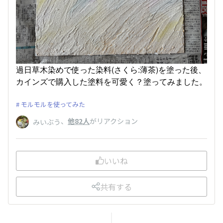
過日草木染めで使った染料(さくら:薄茶)を塗った後、
カインズで購入した塗料を可愛く？塗ってみました。
モルモルを使ってみた
、
他82人
がリアクション
みいぶう
いいね
共有する