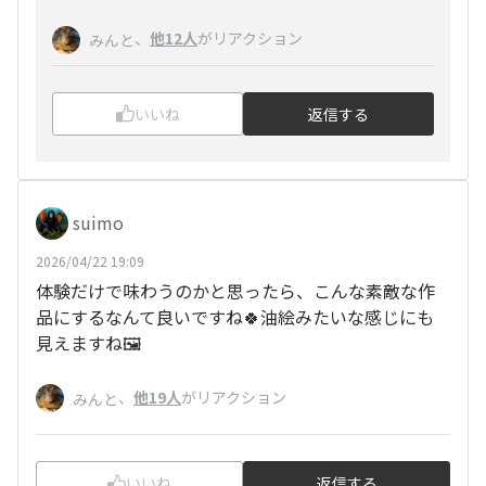
、
他12人
がリアクション
みんと
いいね
返信する
suimo
2026/04/22 19:09
体験だけで味わうのかと思ったら、こんな素敵な作
品にするなんて良いですね🍀油絵みたいな感じにも
見えますね🖼️
、
他19人
がリアクション
みんと
いいね
返信する