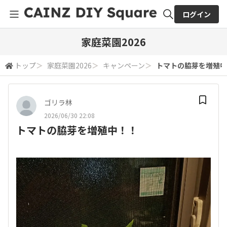
ログイン
全体検索
家庭菜園2026
トップ
＞
家庭菜園2026
＞
キャンペーン
＞
トマトの脇芽を増殖中
検索
ゴリラ林
2026/06/30 22:08
トマトの脇芽を増殖中！！