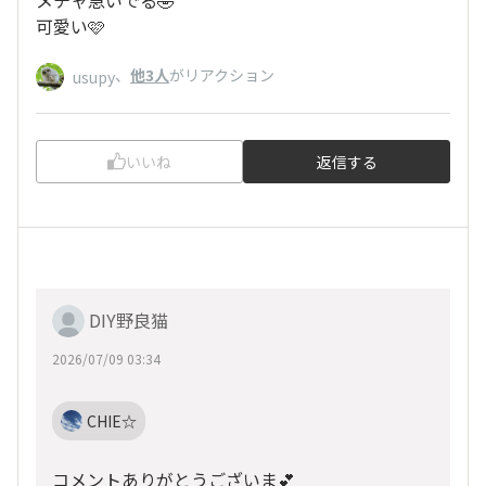
可愛い🩷
、
他3人
がリアクション
usupy
いいね
返信する
DIY野良猫
2026/07/09 03:34
CHIE☆
コメントありがとうございま💕