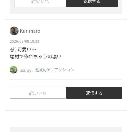
いいね
返信する
Kurimaro
2026/07/08 18:33
🤣 ̖́-可愛い～
端材で作れちゃうの凄い
、
他4人
がリアクション
usupy
いいね
返信する