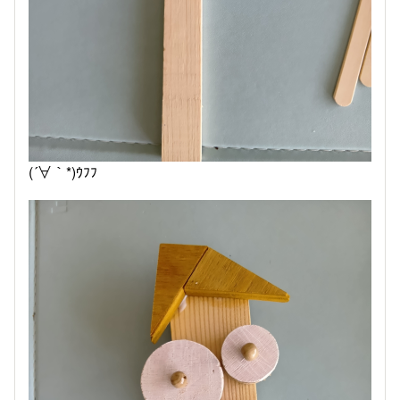
(´∀｀*)ｳﾌﾌ