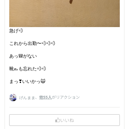
急げ💨
これから出勤〜💨💨💨
あっ🎒がない
靴👞も忘れた💨💨
まっ❣いいかっ🙀
、
他55人
がリアクション
げんまま
いいね