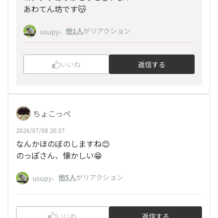
あわてん坊です😽
、
他1人
がリアクション
usupy
いいね
返信する
ちょこっぺ
2026/07/08 20:37
なんかほのぼのしますね😊
のっぽさん、懐かしい😁
、
他5人
がリアクション
usupy
いいね
返信する