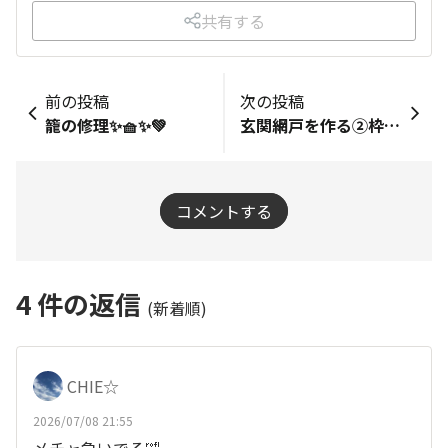
共有する
前の投稿
次の投稿
籠の修理✨🧺✨💚
玄関網戸を作る②枠作り
コメントする
4
件の返信
(新着順)
CHIE☆
2026/07/08 21:55
メチャ急いでる🤣