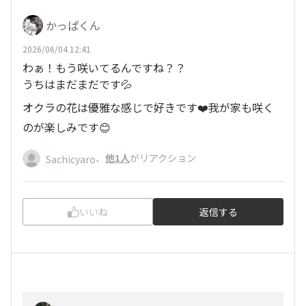
かっぱくん
2026/06/04 12:41
わぁ！もう咲いてるんですね？？
うちはまだまだです💦
オクラの花は優雅な感じで好きです❤️我が家も咲く
のが楽しみです😊
、
他1人
がリアクション
Sachicyaro
いいね
返信する