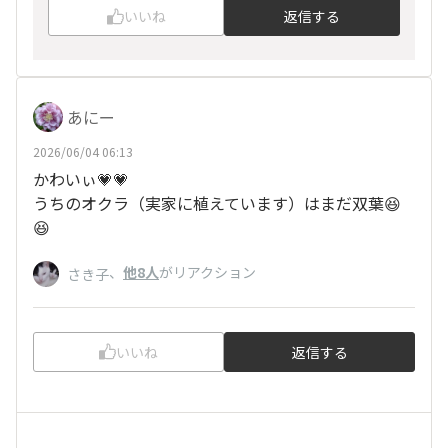
いいね
返信する
あにー
2026/06/04 06:13
かわいぃ💗💗
うちのオクラ（実家に植えています）はまだ双葉😆
😆
、
他8人
がリアクション
さき子
いいね
返信する