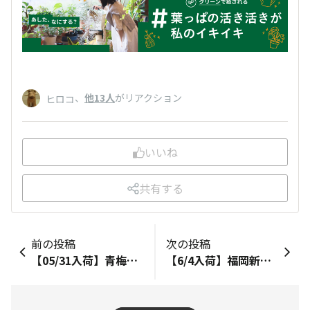
、
他13人
がリアクション
ヒロコ
いいね
共有する
前の投稿
次の投稿
【05/31入荷】青梅インター店に食虫植物・斑入り観葉が入荷しました！
【6/4入荷】福岡新宮店に「葉の模様が可愛いパキラ」「華やかなみためのエクメア ファッシアータ」など多数入荷