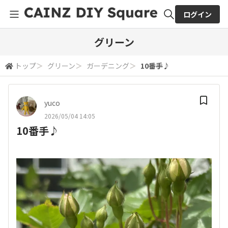
ログイン
全体検索
グリーン
トップ
＞
グリーン
＞
ガーデニング
＞
10番手♪
検索
yuco
2026/05/04 14:05
10番手♪