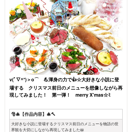
v(ﾟ∇^*)＞o⌒ 💪渾身の力で👍☆大好きな小説に登
場する クリスマス前日のメニューを想像しながら再
現してみました！ 第一弾！ merry X'mas☆ﾐ
🎅🎄【作品内容】🎄🔨
大好きな小説に登場するクリスマス前日のメニューを物語の世
界観を大切にしながら再現してみました📖