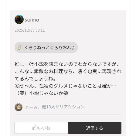
suimo
2025/12/30 08:11
くらりねっとくらりおん♪
推し…🤔小説を読まないのでわからないですが、
こんなに素敵なお料理なら、凄く忠実に再現され
てるんでしょうね。
🤔う〜ん、孤独のグルメじゃないことは確か…
（笑）小説じゃないか😆
、
他13人
がリアクション
とーみ
いいね
返信する