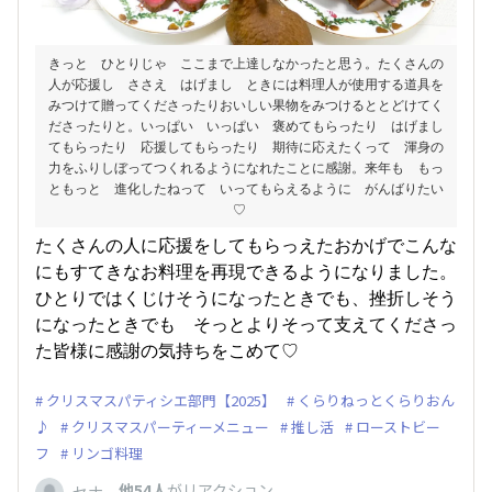
きっと ひとりじゃ ここまで上達しなかったと思う。たくさんの
人が応援し ささえ はげまし ときには料理人が使用する道具を
みつけて贈ってくださったりおいしい果物をみつけるととどけてく
ださったりと。いっぱい いっぱい 褒めてもらったり はげまし
てもらったり 応援してもらったり 期待に応えたくって 渾身の
力をふりしぼってつくれるようになれたことに感謝。来年も もっ
ともっと 進化したねって いってもらえるように がんばりたい
♡
たくさんの人に応援をしてもらっえたおかげでこんな
にもすてきなお料理を再現できるようになりました。
ひとりではくじけそうになったときでも、挫折しそう
になったときでも そっとよりそって支えてくださっ
た皆様に感謝の気持ちをこめて♡
クリスマスパティシエ部門【2025】
くらりねっとくらりおん
♪
クリスマスパーティーメニュー
推し活
ローストビー
フ
リンゴ料理
、
他54人
がリアクション