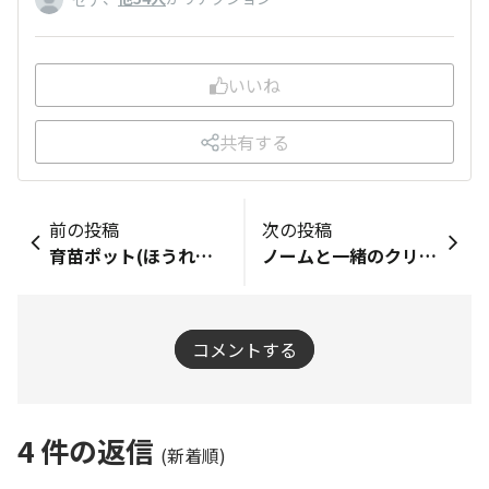
セナ
いいね
共有する
前の投稿
次の投稿
育苗ポット(ほうれん草成長)
ノームと一緒のクリスマス🎄🎉（一年間の感謝の気持ちをこめて♡）/第２弾！ Merry Christmas !!☆ *:`."*♪ヽ(*＾▽＾)ノ""
コメントする
4
件の返信
(新着順)