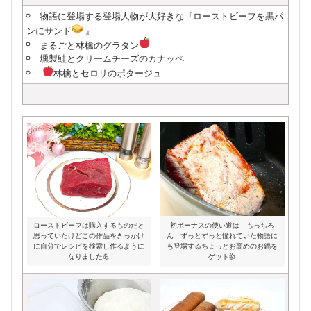
物語に登場する登場人物が大好きな『ローストビーフを黒パ
ンにサンド
』
まるごと林檎のグラタン
燻製鮭とクリームチーズのカナッペ
林檎とセロリのポタージュ
ローストビーフは購入するものだと
初ボーナスの使い道は もっちろ
思っていたけどこの作品をきっかけ
ん ずっとずっと憧れていた物語に
に自分でレシピを検索し作るように
も登場するちょっとお高めのお鍋を
なりました💪
ゲット👍