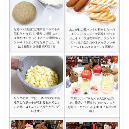
なるべく物語に登場するパン🥖を再
あこがれの黒パン！材料をしらべた
現したくってパン作りに挑戦したり
りいろいろなレシピで再現しつつや
４年かけてやっとイメージ道理のパ
っとイメージ道理の味に。フランス
ンがやけるようにもなりました。今
パンも主人公がだいすきなフレンチ
は２種類を２倍量で再現！💪
トーストにあう大きさにて再現🥖
リンゴのスープは CAINZ様で🎯当
年末にリンゴをたくさん頂いたの
選🎯した取っ手が取れるお鍋でこと
で、物語の世界観をこわさないよう
こと鍋 コトコト。ありがとうござ
なちょっとかわったお料理にも初✨挑
います♡
戦！