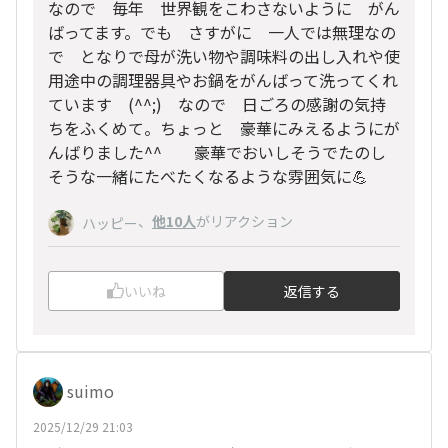
なので 毎年 世界観をこわさないように がん
ばってます。でも さすがに 一人では無理なの
で となりで母が洗い物や調味料の出し入れや使
用途中の調理器具やお鍋をがんばって洗ってくれ
ています (^^;) なので 日ごろの感謝の気持
ちをふくめて。ちょっと 豪華にみえるようにが
んばりました^^ 豪華でおいしそうでたのし
そうな一緒にたべたくなるような雰囲気に💪
、
他10人
がリアクション
ハッピー
いいね
返信する
suimo
2025/12/29 21:03