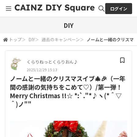
ログイン
全体検索
DIY
トップ
＞
DIY
＞
過去のキャンペーン
＞
ノームと一緒のクリスマスイブ
検索
くらりねっとくらりおん♪
2025/12/29 15:13
ノームと一緒のクリスマスイブ🎄🎉（一年
間の感謝の気持ちをこめて♡）/第一弾！
Merry Christmas !!☆ *:`."*♪ヽ(*＾▽
＾)ノ""