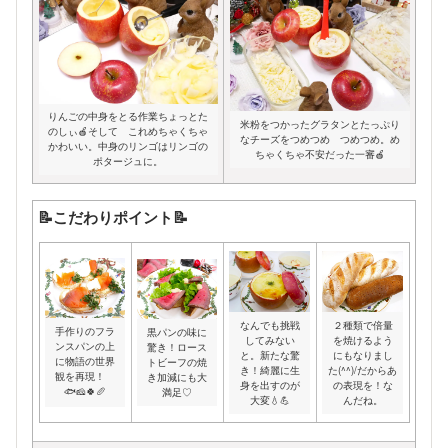
りんごの中身をとる作業ちょっとた
米粉をつかったグラタンとたっぷり
のしぃ🍎そして これめちゃくちゃ
なチーズをつめつめ つめつめ。め
かわいい。中身のリンゴはリンゴの
ちゃくちゃ不安だった一審🍎
ポタージュに。
📝こだわりポイント📝
なんでも挑戦
２種類で倍量
手作りのフラ
黒パンの味に
してみない
を焼けるよう
ンスパンの上
驚き！ロース
と。新たな驚
にもなりまし
に物語の世界
トビーフの焼
き！綺麗に生
た(^^)/だからあ
観を再現！
き加減にも大
身を出すのが
の表現を！な
🐟🧀🍀🥖
満足♡
大変💧💪
んだね。