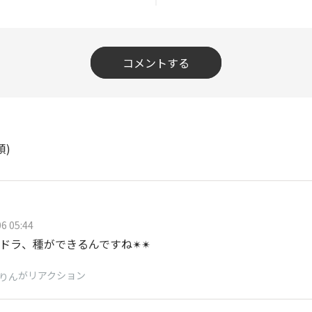
コメントする
順)
6 05:44
ドラ、種ができるんですね✴✴
がリアクション
りん