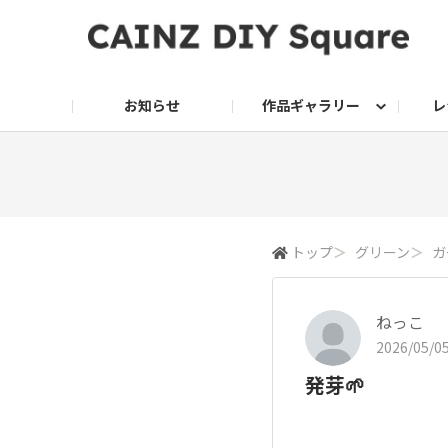
お知らせ
作品ギャラリー
レ
DIY
DIY レシピ
ドッグサークル
グリーン入荷情報
グリーン
グリーン レシピ
クッキング
ク
家庭菜園2026
トップ
＞
グリーン
＞
ガ
ねっこ
2026/05/05
発芽🌱