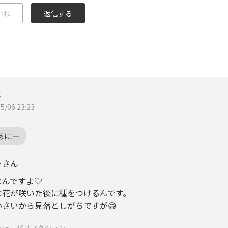
いね
返信する
こ
5/06 23:23
あにー
ーさん
なんですよ♡
な花が咲いた後に種をつけるんです。
小さいから見落としがちですが😅