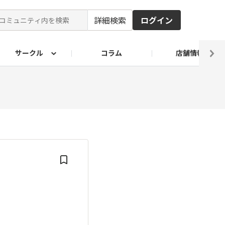
詳細検索
ログイン
サークル
コラム
店舗情報
ピ
ド2026
その他 レシピ
わが家のおうち麺
麺レシピ