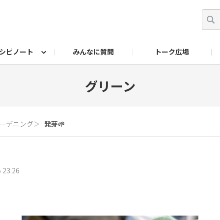
シピノート
みんなに質問
トーク広場
ッキング レシピ
ペット
ワークショップ
ペット レシピ
その他
ワークショップ レシ
DIYアワー
グリーン
ーデニング
＞
発芽🌱
 23:26