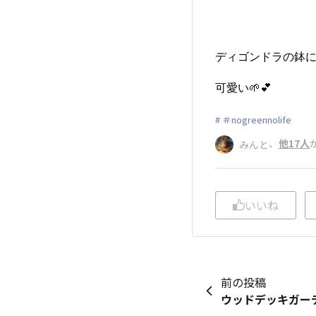
ディゴンドラの鉢に
可愛い🌱💕
＃nogreennolife
、
他17人
みんと
いいね
前の投稿
ウッドデッキガー