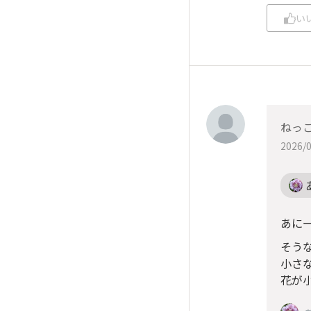
い
ねっ
2026/0
あに
そう
小さ
花が