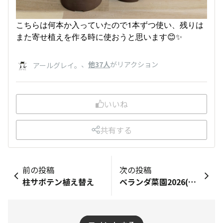
こちらは何本か入っていたので1本ずつ使い、残りは
また寄せ植えを作る時に使おうと思います😊✨
、
他37人
がリアクション
アールグレイ。
いいね
共有する
前の投稿
次の投稿
柱サボテン植え替え
ベランダ菜園2026(オクラ_満天③2番花と1番果♡)