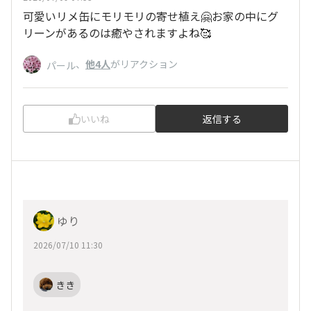
可愛いリメ缶にモリモリの寄せ植え🤗お家の中にグ
リーンがあるのは癒やされますよね🥰
、
他4人
がリアクション
パール
いいね
返信する
ゆり
2026/07/10 11:30
きき