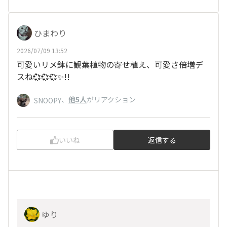
ひまわり
2026/07/09 13:52
可愛いリメ鉢に観葉植物の寄せ植え、可愛さ倍増デ
スね💞💞💞✨!!
、
他5人
がリアクション
SNOOPY
いいね
返信する
ゆり