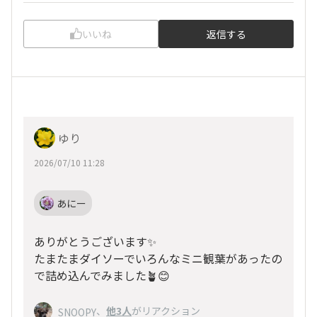
いいね
返信する
ゆり
2026/07/10 11:28
あにー
ありがとうございます✨
たまたまダイソーでいろんなミニ観葉があったの
で詰め込んでみました🪴😊
、
他3人
がリアクション
SNOOPY