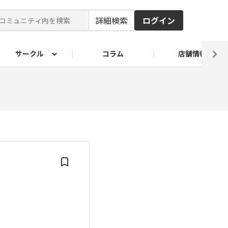
詳細検索
ログイン
サークル
コラム
店舗情報
ピ
ド2026
その他 レシピ
わが家のおうち麺
麺レシピ