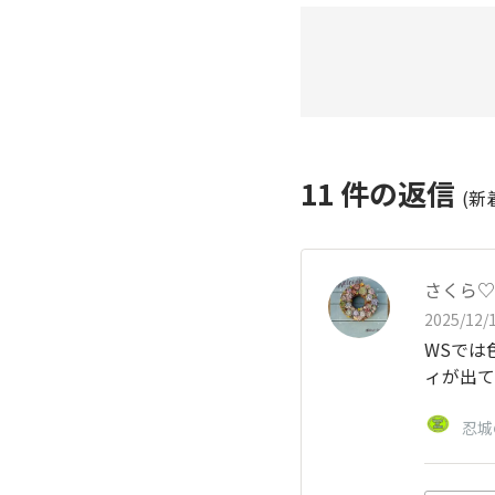
11
件の返信
(新
さくら♡
2025/12/1
WSでは
ィが出て
忍城