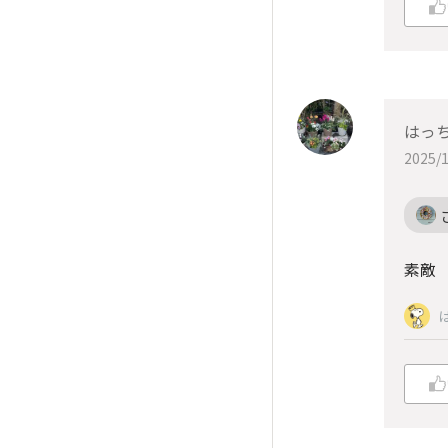
はっ
2025/1
素敵