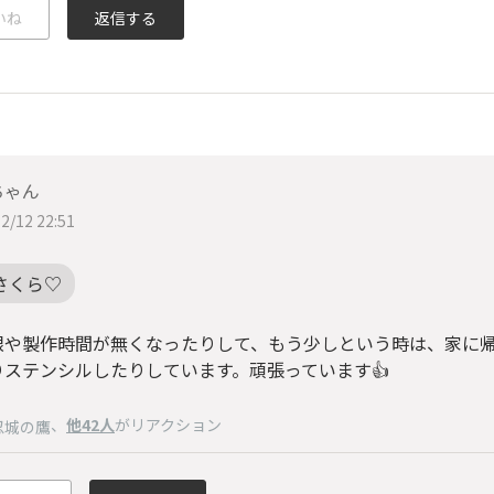
いね
返信する
ちゃん
2/12 22:51
さくら♡
や製作時間が無くなったりして、もう少しという時は、家に帰
りステンシルしたりしています。頑張っています👍
、
他42人
がリアクション
忍城の鷹