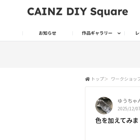
お知らせ
作品ギャラリー
レ
DIY
DIY レシピ
ドッグサークル
グリーン入荷情報
グリーン
グリーン レシピ
クッキング
ク
家庭菜園2026
トップ
＞
ワークショップ
ゆうちゃ
2025/12/07
色を加えてみま