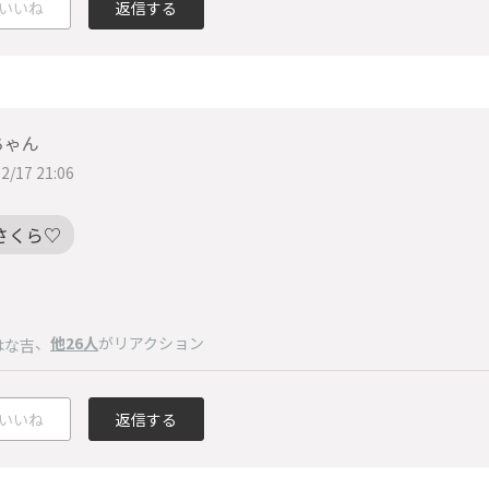
いいね
返信する
ちゃん
2/17 21:06
さくら♡
、
他26人
がリアクション
はな吉
いいね
返信する