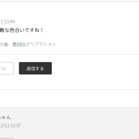
2 22:09
敵な色合いですね！
、
他38人
がリアクション
の鷹
いね
返信する
ちゃん
2/12 22:37