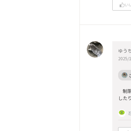
い
ゆう
2025/1
制限
した