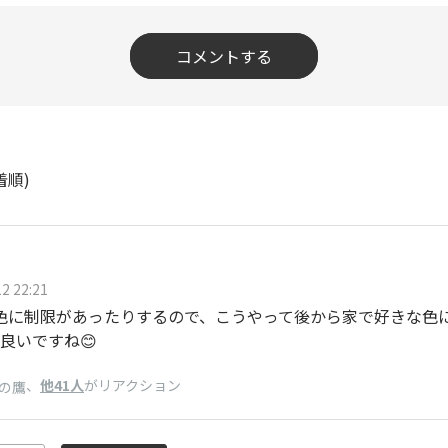
コメントする
着順)
2 22:21
色に制限があったりするので、こうやって後から家で好きな色
良いですね😊
、
他41人
がリアクション
の鷹