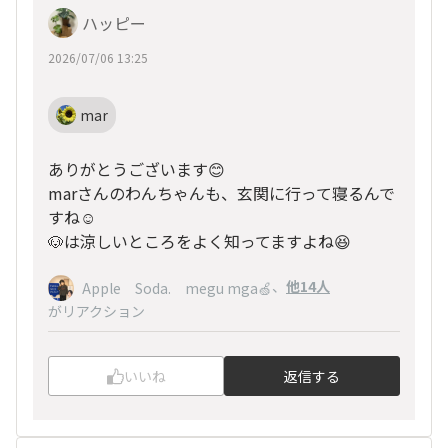
ハッピー
2026/07/06 13:25
mar
ありがとうございます😊
marさんのわんちゃんも、玄関に行って寝るんで
すね☺️
🐶は涼しいところをよく知ってますよね😆
、
他14人
Apple Soda. megu mga🍏
がリアクション
いいね
返信する