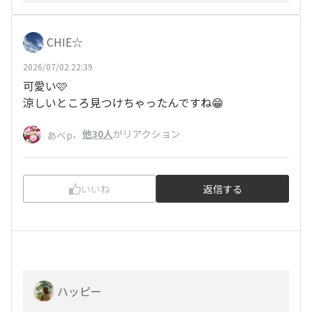
CHIE☆
2026/07/02 22:39
可愛い🩷
涼しいところ見つけちゃったんですね😁
、
他30人
がリアクション
あべp
いいね
返信する
ハッピー