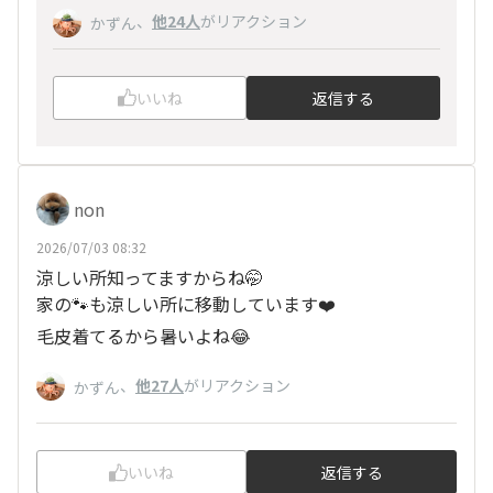
、
他24人
がリアクション
かずん
いいね
返信する
non
2026/07/03 08:32
涼しい所知ってますからね🤭
家の🐾も涼しい所に移動しています❤️
毛皮着てるから暑いよね😂
、
他27人
がリアクション
かずん
いいね
返信する