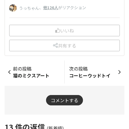
、
他126人
がリアクション
うっちゃん
いいね
共有する
前の投稿
次の投稿
猫のミクスアート
コーヒーウッドトイ
コメントする
13
件の返信
(新着順)