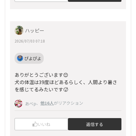
ハッピー
2026/07/03 07:18
ぴよぴよ
ありがとうございます😊
犬の体温は39度ほどあるらしく、人間より暑さ
を感じてるみたいです🥵
、
他16人
がリアクション
あべp
いいね
返信する