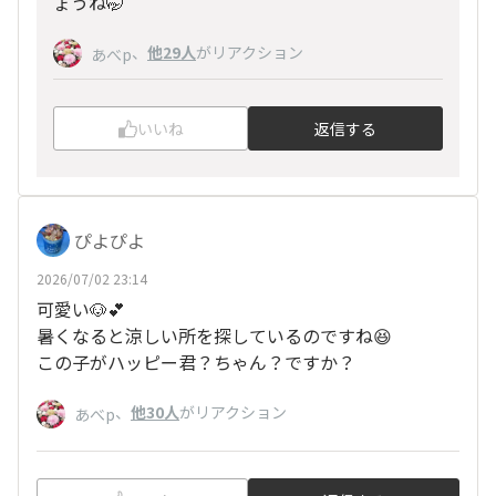
ょうね🤭
、
他29人
がリアクション
あべp
いいね
返信する
ぴよぴよ
2026/07/02 23:14
可愛い🐶💕
暑くなると涼しい所を探しているのですね😆
この子がハッピー君？ちゃん？ですか？
、
他30人
がリアクション
あべp