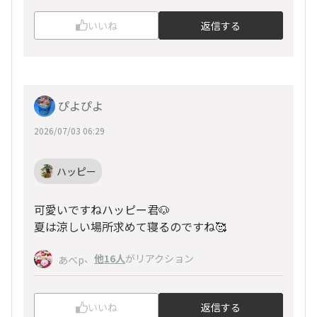
いいね
返信する
ぴよぴよ
2026/07/03 06:29
ハッピー
可愛いですねハッピー君🐶
夏は涼しい場所求めて寝るのですね🥰
、
他16人
がリアクション
あべp
いいね
返信する