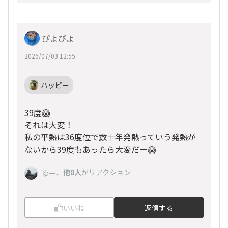
ぴよぴよ
2026/07/03 12:55
ハッピー
39度😱
それは大変！
私の平熱は36度位で数十年発熱っていう発熱が
ないから39度もあったら大変だー😱
、
他8人
がリアクション
ゆー
いいね
返信する