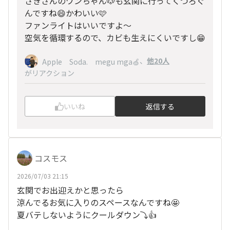
さきさんのワンちゃん🐶も玄関に行ってくつろぐ
んですね😄かわいい🩷
ファンライトはいいですよ〜
空気を循環するので、カビも生えにくいですし😁
、
他20人
Apple Soda. megu mga🍏
がリアクション
いいね
返信する
コスモス
2026/07/03 21:15
玄関でお出迎えかと思ったら
涼んでるお気に入りのスペースなんですね🤩
夏バテしないようにクールダウン⤵️👍