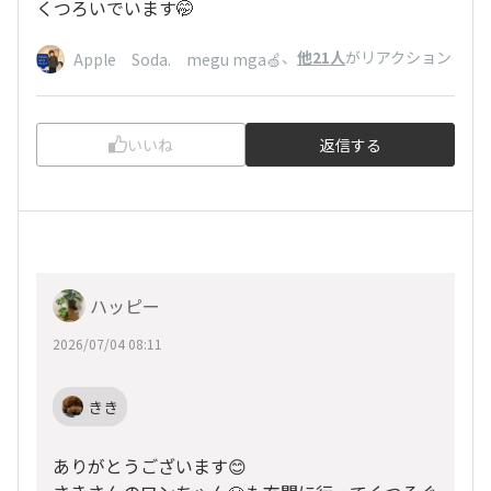
くつろいでいます🤭
、
他21人
がリアクション
Apple Soda. megu mga🍏
いいね
返信する
ハッピー
2026/07/04 08:11
きき
ありがとうございます😊