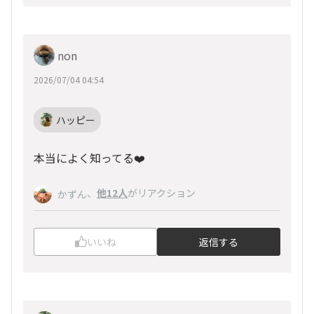
non
2026/07/04 04:54
ハッピー
本当によく知ってる❤️
、
他12人
がリアクション
かずん
いいね
返信する