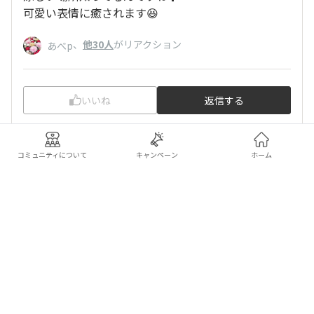
可愛い表情に癒されます😆
、
他30人
がリアクション
あべp
いいね
返信する
コミュニティについて
キャンペーン
ホーム
ハッピー
2026/07/02 22:32
usupy
ありがとうございます😊