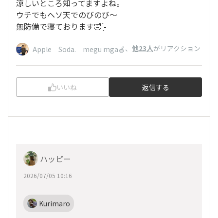
涼しいところ知ってますよね。
ウチでもヘソ天でのびのび～
無防備で寝ております🤣 ̖́-
、
他23人
がリアクション
Apple Soda. megu mga🍏
いいね
返信する
ハッピー
2026/07/05 10:16
Kurimaro