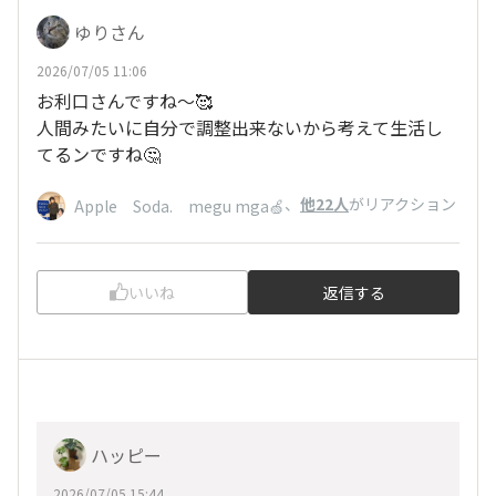
ゆりさん
2026/07/05 11:06
お利口さんですね～🥰
人間みたいに自分で調整出来ないから考えて生活し
てるンですね🤔
、
他22人
がリアクション
Apple Soda. megu mga🍏
いいね
返信する
ハッピー
2026/07/05 15:44