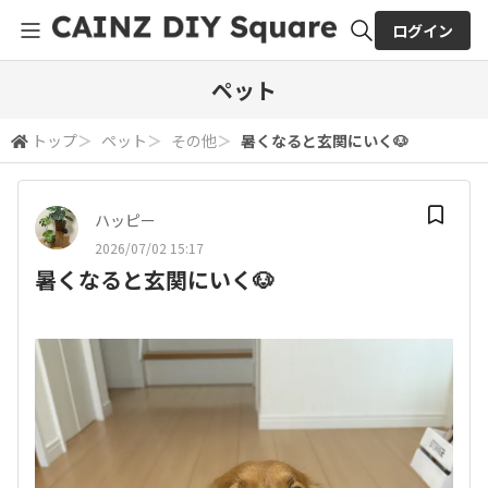
ログイン
全体検索
ペット
トップ
＞
ペット
＞
その他
＞
暑くなると玄関にいく🐶
検索
ハッピー
2026/07/02 15:17
暑くなると玄関にいく🐶