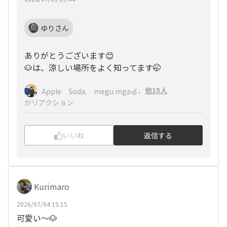
ゆりさん
ありがとうございます😊
🐶は、涼しい場所をよく知ってます🤭
、
他15人
Apple Soda. megu mga🍏
がリアクション
いいね
返信する
Kurimaro
2026/07/04 15:15
可愛い～🐶