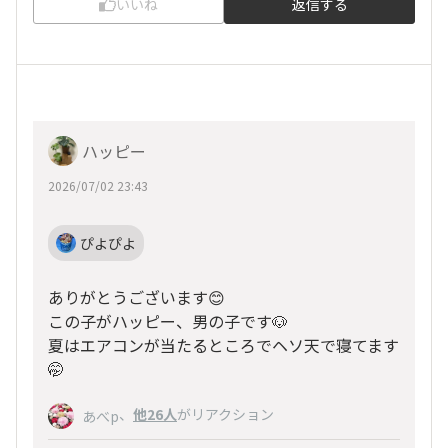
いいね
返信する
ハッピー
2026/07/02 23:43
ぴよぴよ
ありがとうございます😊
この子がハッピー、男の子です🐶
夏はエアコンが当たるところでヘソ天で寝てます
🤭
、
他26人
がリアクション
あべp