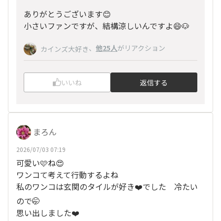
ありがとうございます😊
小さいファンですが、結構涼しいんですよ😄🐶
、
他25人
がリアクション
カインズ大好き
いいね
返信する
まろん
2026/07/03 07:19
可愛い🩷ね😍
ワンコて考えて行動するよね
私のワンコは玄関のタイルが好き❤️でした 冷たい
ので🤭
思い出しました❤️