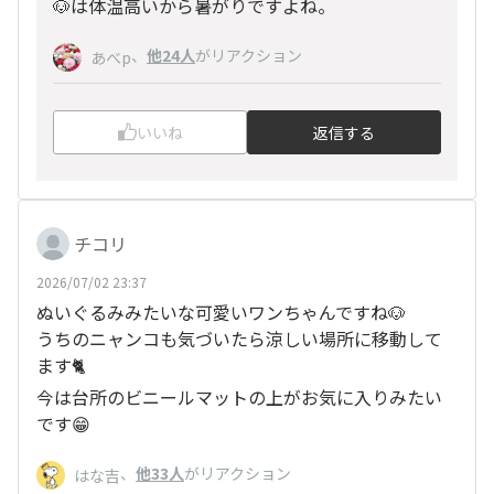
🐶は体温高いから暑がりですよね。
、
他24人
がリアクション
あべp
いいね
返信する
チコリ
2026/07/02 23:37
ぬいぐるみみたいな可愛いワンちゃんですね🐶
うちのニャンコも気づいたら涼しい場所に移動して
ます🐈
今は台所のビニールマットの上がお気に入りみたい
です😁
、
他33人
がリアクション
はな吉