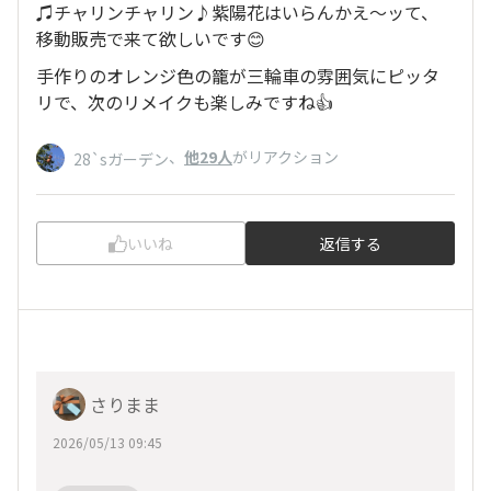
♫チャリンチャリン♪紫陽花はいらんかえ〜ッて、
移動販売で来て欲しいです😊
手作りのオレンジ色の籠が三輪車の雰囲気にピッタ
リで、次のリメイクも楽しみですね👍
、
他29人
がリアクション
28`sガーデン
いいね
返信する
さりまま
2026/05/13 09:45