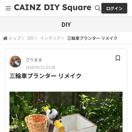
ログイン
全体検索
DIY
トップ
＞
DIY
＞
インテリア
＞
三輪車プランター リメイク
検索
さりまま
2026/05/12 23:28
三輪車プランター リメイク