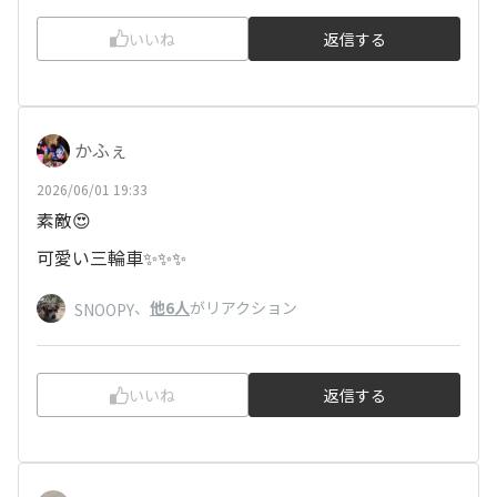
いいね
返信する
かふぇ
2026/06/01 19:33
素敵😍
可愛い三輪車✨✨✨
、
他6人
がリアクション
SNOOPY
いいね
返信する