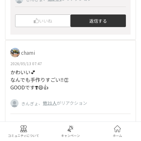
いいね
返信する
chami
2026/05/13 07:47
かわいい💕
なんでも手作りすごい‼️👏
GOODです❣️😄👍
、
他21人
がリアクション
きんぎょ
いいね
返信する
コミュニティについて
キャンペーン
ホーム