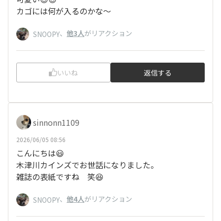
カゴには何が入るのかな〜
、
他3人
がリアクション
SNOOPY
いいね
返信する
sinnonn1109
2026/06/05 08:56
こんにちは😃
木津川カインズでお世話になりました。
雑誌の表紙ですね 笑😆
、
他4人
がリアクション
SNOOPY