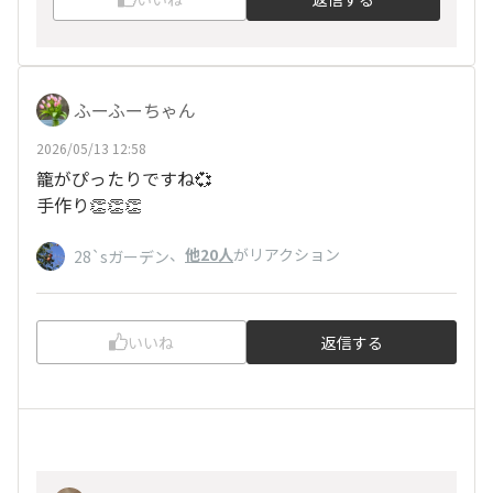
ふーふーちゃん
2026/05/13 12:58
籠がぴったりですね💞
手作り👏👏👏
、
他20人
がリアクション
28`sガーデン
いいね
返信する