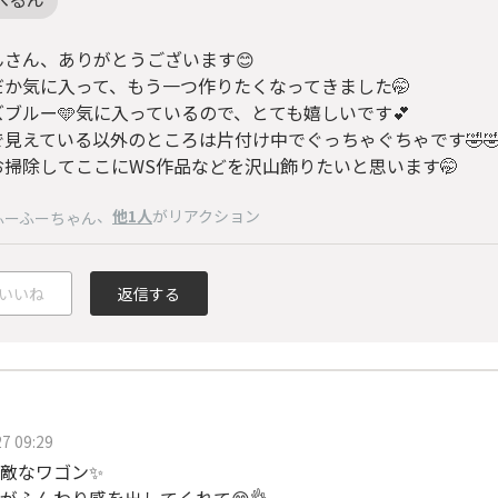
んさん、ありがとうございます😊
だか気に入って、もう一つ作りたくなってきました🤭
ズブルー🩵気に入っているので、とても嬉しいです💕
で見えている以外のところは片付け中でぐっちゃぐちゃです🤣
お掃除してここにWS作品などを沢山飾りたいと思います🤭
、
他1人
がリアクション
ふーふーちゃん
いいね
返信する
7 09:29
敵なワゴン✨
がふんわり感を出してくれて😊👌