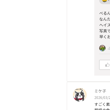
べる
なん
ヘイ
写真
早く
ミケ子
2026/03/2
すごく素
屋根の色