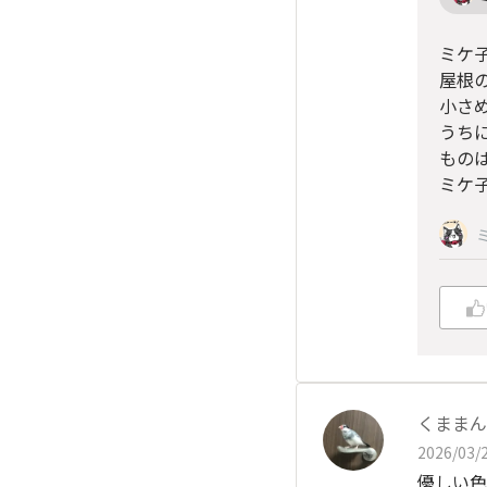
ミケ
屋根
小さ
うち
もの
ミケ
くままん
2026/03/2
優しい色