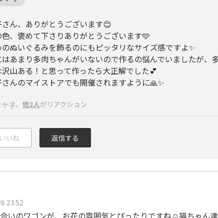
子さん、ありがとうございます😊
の色、褒めて下さりありがとうございます🩵
めのぬいぐるみを飾るのにもピッタリなサイズ感ですよ✨
にはあまり多肉ちゃんがいないので作るの悩んでいましたが、
は沢山ある！と思って作ったら大正解でした💕
子さんのマイストアでも開催されますように🙏✨
、
他2人
がリアクション
ミケ子
いいね
返信する
6 23:52
合いのワゴンが、お花の雰囲気とぴったりですね☺️猫ちゃん達