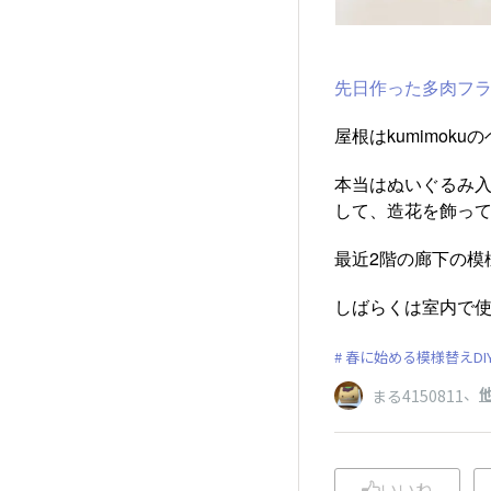
先日作った多肉フ
屋根はkumimok
本当はぬいぐるみ
して、造花を飾って
最近2階の廊下の模
しばらくは室内で使
春に始める模様替えDI
、
他
まる4150811
いいね