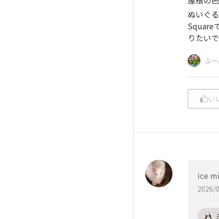
ぬいぐる
Squa
りたいです
ふー
い
ice m
2026/0