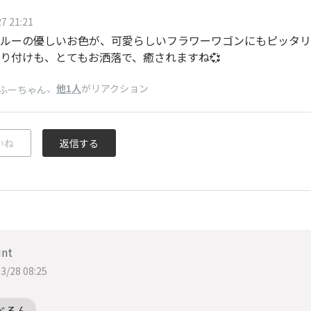
7 21:21
ルーの優しいお色が、可愛らしいフラワーワゴンにもピッタリ
り付けも、とてもお洒落で、癒されますね💞
、
他1人
がリアクション
ふーちゃん
いね
返信する
int
3/28 08:25
べるん