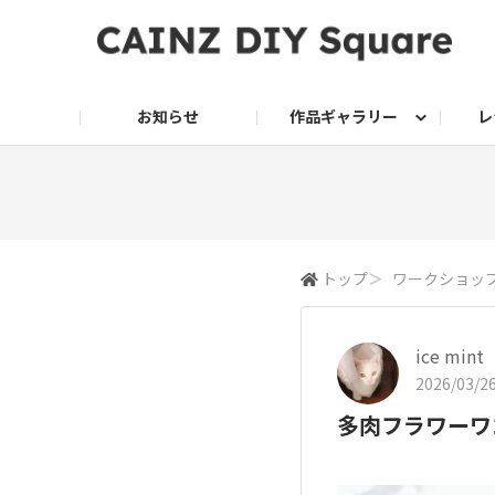
お知らせ
作品ギャラリー
レ
DIY
DIY レシピ
ドッグサークル
グリーン入荷情報
グリーン
グリーン レシピ
クッキング
ク
家庭菜園2026
トップ
＞
ワークショッ
ice mint
2026/03/26
多肉フラワーワ