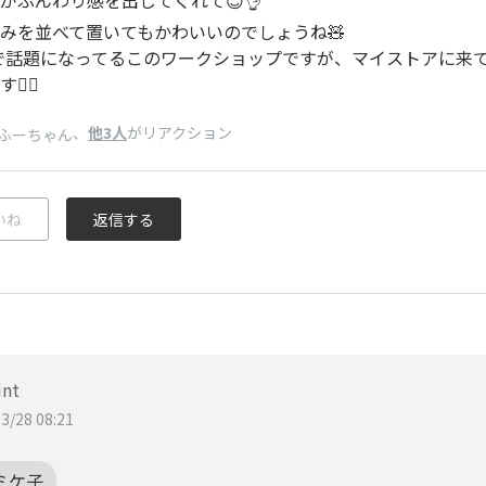
みを並べて置いてもかわいいのでしょうね🧸
reで話題になってるこのワークショップですが、マイストアに来
‍♀️
、
他3人
がリアクション
ふーちゃん
いね
返信する
int
3/28 08:21
ミケ子