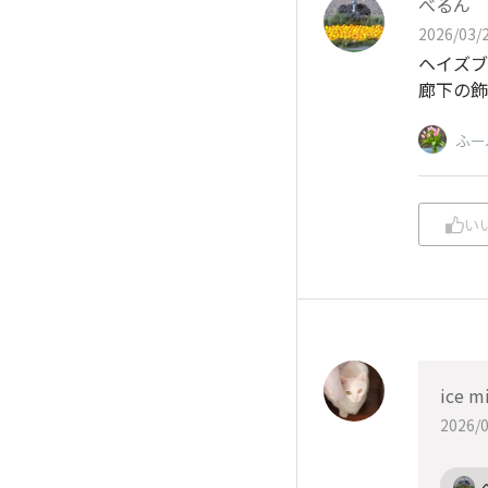
べるん
2026/03/2
ヘイズブ
廊下の飾
ふー
い
ice m
2026/0