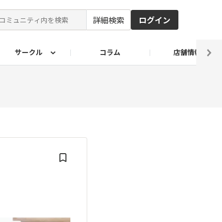
詳細検索
ログイン
サークル
コラム
店舗情報
ピ
ド2026
その他 レシピ
わが家のおうち麺
麺レシピ