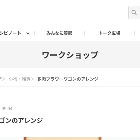
シピノート
みんなに質問
トーク広場
ッキング レシピ
ペット
ワークショップ
ペット レシピ
その他
ワークショップ レシ
DIYアワー
ワークショップ
プ
＞
小物・雑貨
＞
多肉フラワーワゴンのアレンジ
 09:04
ゴンのアレンジ