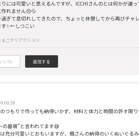
なりには可愛いと思えるんですが、ICCHIさんのとは何かが違
作れません😣💦
り過ぎて息切れしてきたので、ちょっと休憩してから再びチャ
ます✨←しつこい
がリアクション
たまご
いいね
返信する
9 00:28
のつもりで作っても納得いかず、材料と体力と時間の許す限り
〜の墓場”と言われてます😅
は充分可愛いとおもいますが、楓さんの納得のいくぬいぐるみ