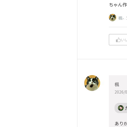
ちゃん作
、
楓
い
楓
2026/0
ありが