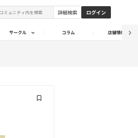
詳細検索
ログイン
サークル
コラム
店舗情報
ピ
ド2026
その他 レシピ
わが家のおうち麺
麺レシピ