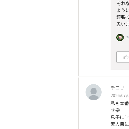
それ
ように
頑張
思い
チコリ
2026/07/0
私も本番
す😆
息子に“
素人目に