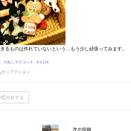
できるものは作れていないという…もう少し頑張ってみます。
こ
ねこマスコット
ICCHI
人
がリアクション
共有する
次の投稿