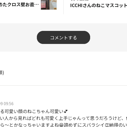
モルモルでハゲ始めたクロス壁お直し❣️
コメントする
順)
9 09:56
る可愛い顔のねこちゃん可愛い💕
い人から見ればどれも可愛く上手じゃんって思うだろうけど、
ら〜とかなっちゃいますよね😁諦めずにスバラシイ👏納得のいく