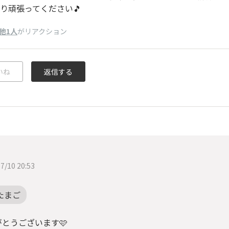
り頑張ってください🎵
他1人
がリアクション
いね
返信する
7/10 20:53
たまご
とうございます🩷