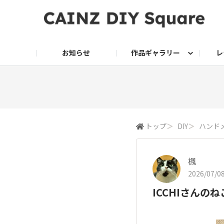
お知らせ
作品ギャラリー
レ
DIY
DIY レシピ
ドッグサークル
グリーン入荷情報
グリーン
グリーン レシピ
クッキング
ク
家庭菜園2026
トップ
＞
DIY
＞
ハンド
楓
2026/07/08
ICCHIさんの