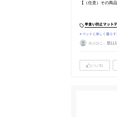
【（任意）その商
早食い防止マット
ペットと楽しく暮らす
、
他11
のぶひこ
いいね