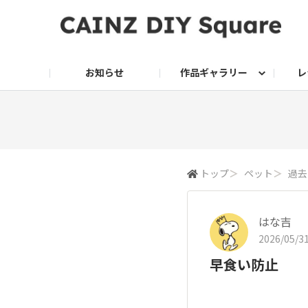
お知らせ
作品ギャラリー
レ
DIY
DIY レシピ
ドッグサークル
グリーン入荷情報
グリーン
グリーン レシピ
クッキング
ク
家庭菜園2026
トップ
＞
ペット
＞
過去
はな吉
2026/05/31
早食い防止