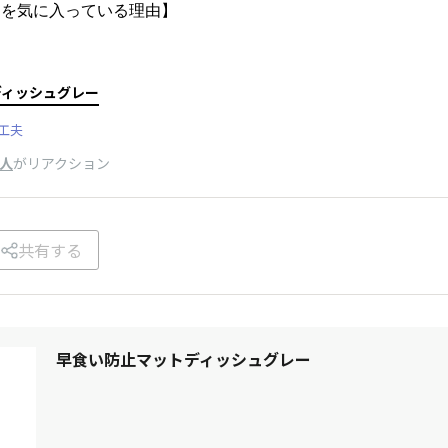
品を気に入っている理由】
ディッシュグレー
工夫
3人
がリアクション
共有する
早食い防止マットディッシュグレー