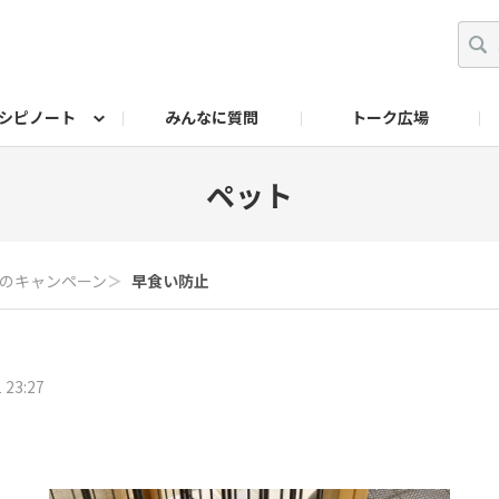
シピノート
みんなに質問
トーク広場
ッキング レシピ
ペット
ワークショップ
ペット レシピ
その他
ワークショップ レシ
DIYアワー
ペット
のキャンペーン
＞
早食い防止
 23:27