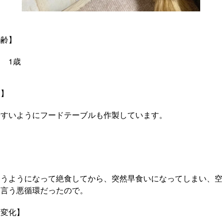
年齢】
 1歳
と】
やすいようにフードテーブルも作製しています。
】
まうようになって絶食してから、突然早食いになってしまい、
と言う悪循環だったので。
・変化】