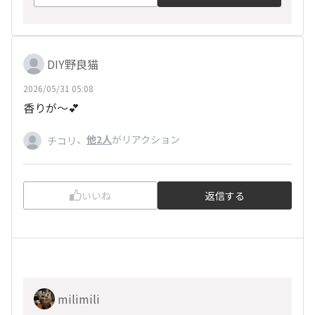
DIY野良猫
2026/05/31 05:08
香りが〜💕
、
他2人
がリアクション
チコリ
いいね
返信する
milimili