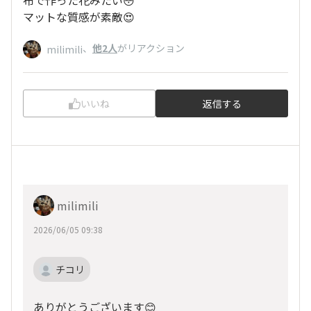
布で作った花みたい😳
マットな質感が素敵😍
、
他2人
がリアクション
milimili
いいね
返信する
milimili
2026/06/05 09:38
チコリ
ありがとうございます😊