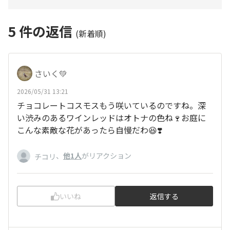
5
件の返信
(新着順)
さいく💚
2026/05/31 13:21
チョコレートコスモスもう咲いているのですね。深
い渋みのあるワインレッドはオトナの色ね🍷お庭に
こんな素敵な花があったら自慢だわ😆❣️
、
他1人
がリアクション
チコリ
いいね
返信する