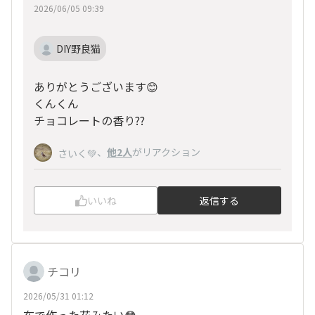
2026/06/05 09:39
DIY野良猫
ありがとうございます😊
くんくん
チョコレートの香り??
、
他2人
がリアクション
さいく💚
いいね
返信する
チコリ
2026/05/31 01:12