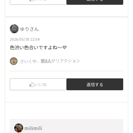
ゆりさん
2026/05/30 22:54
色渋い色合いですよね～💜
、
他8人
がリアクション
さいく💚
いいね
返信する
milimili