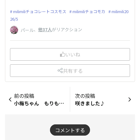
milimiliチョコレートコスモス
milimiliチョコモカ
milimili20
26/5
、
他37人
がリアクション
パール
いいね
共有する
前の投稿
次の投稿
小梅ちゃん もりもりです🎶
咲きました♪
コメントする