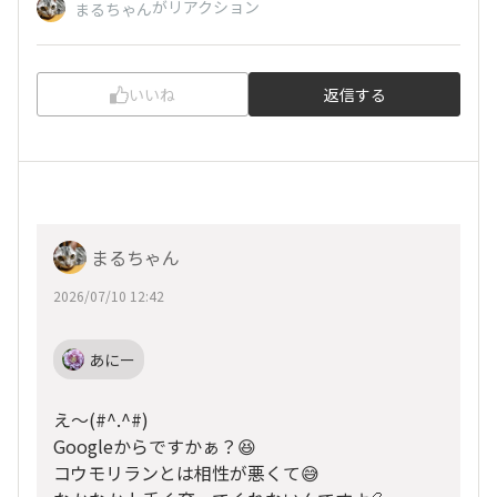
がリアクション
まるちゃん
いいね
返信する
まるちゃん
2026/07/10 12:42
あにー
え〜(#^.^#)
Googleからですかぁ？😆
コウモリランとは相性が悪くて😅