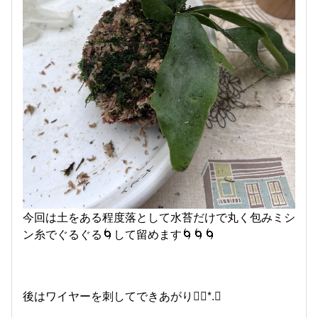
今回は土をある程度落として水苔だけで丸く包みミシ
ン糸でぐるぐる🌀して留めます🌀🌀🌀
後はワイヤーを刺してできあがり❁⃘*.ﾟ