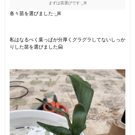
まずは苗選びです·͜· ꕤ︎︎
各々苗を選びました·͜· ꕤ︎︎
私はなるべく葉っぱが分厚くグラグラしてないしっか
りした苗を選びました🤗