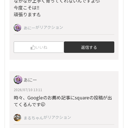
なかなか上手く育ってくれないんですよ💦
今度こそは‼️
頑張ります💪
がリアクション
あにー
いいね
返信する
あにー
2026/07/10 13:11
時々、Googleのお薦め記事にsquareの投稿が出
てくるんです🤭
がリアクション
まるちゃん