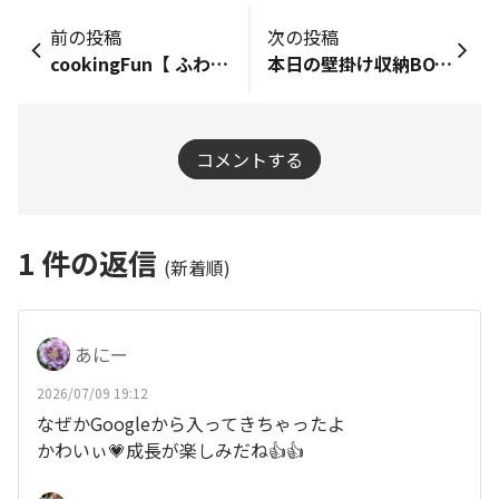
前の投稿
次の投稿
cookingFun【 ふわふわパンケーキ、カリカリベーコンとふわふわスクランブルエッグとハッシュドポテト】
本日の壁掛け収納BOXこんな感じに仕上がりました🩷
コメントする
1
件の返信
(新着順)
あにー
2026/07/09 19:12
なぜかGoogleから入ってきちゃったよ
かわいぃ💗成長が楽しみだね👍👍