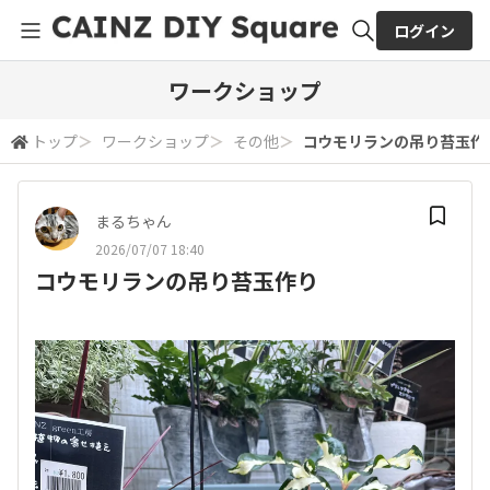
ログイン
全体検索
ワークショップ
トップ
＞
ワークショップ
＞
その他
＞
コウモリランの吊り苔玉作
検索
まるちゃん
2026/07/07 18:40
コウモリランの吊り苔玉作り