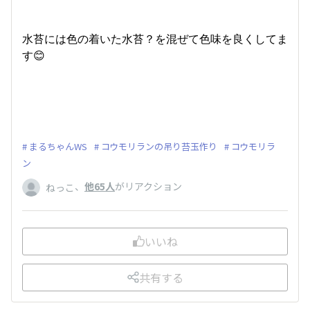
水苔には色の着いた水苔？を混ぜて色味を良くしてま
す😊
まるちゃんWS
コウモリランの吊り苔玉作り
コウモリラ
ン
、
他65人
がリアクション
ねっこ
いいね
共有する