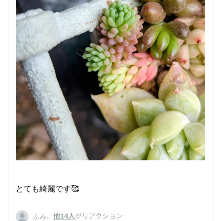
とても綺麗です🥰
、
他14人
がリアクション
ふみ