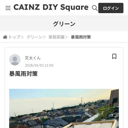
ログイン
全体検索
グリーン
トップ
＞
グリーン
＞
家庭菜園
＞
暴風雨対策
検索
文太くん
2026/06/03 21:00
暴風雨対策