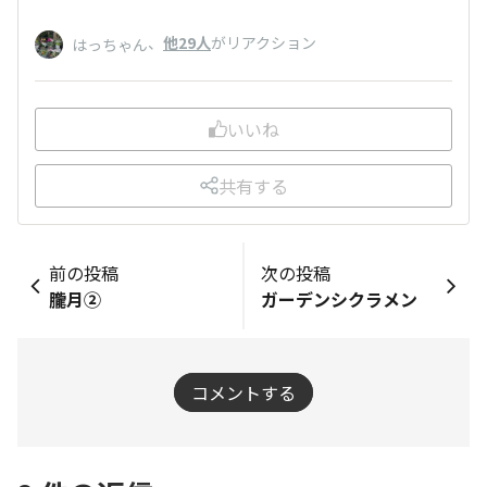
、
他29人
がリアクション
はっちゃん
いいね
共有する
前の投稿
次の投稿
朧月②
ガーデンシクラメン
コメントする