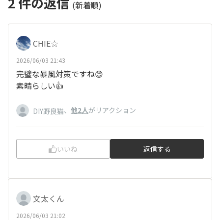
2
件の返信
(新着順)
CHIE☆
2026/06/03 21:43
完璧な暴風対策ですね😊
素晴らしい👍
、
他2人
がリアクション
DIY野良猫
いいね
返信する
文太くん
2026/06/03 21:02