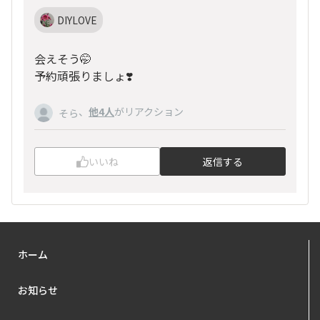
DIYLOVE
会えそう🤭
予約頑張りましょ❣️
、
他4人
がリアクション
そら
いいね
返信する
ホーム
お知らせ