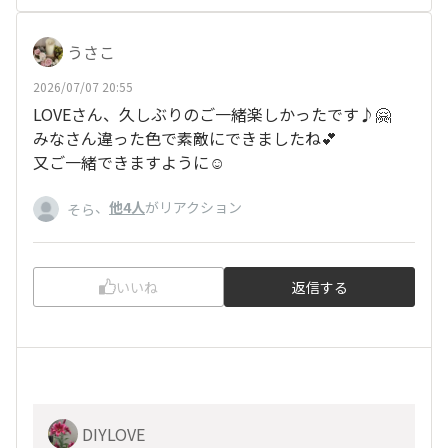
うさこ
2026/07/07 20:55
LOVEさん、久しぶりのご一緒楽しかったです♪🤗
みなさん違った色で素敵にできましたね💕
又ご一緒できますように☺️
、
他4人
がリアクション
そら
いいね
返信する
DIYLOVE