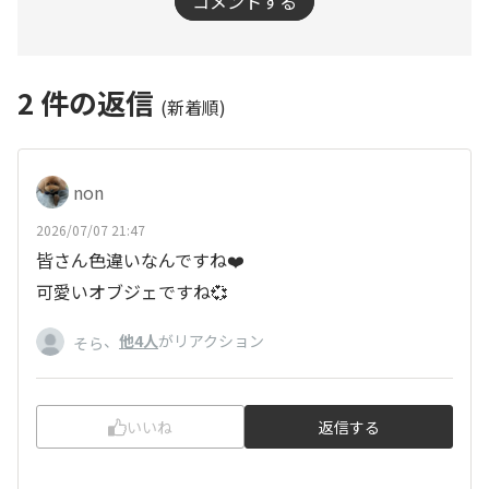
コメントする
2
件の返信
(新着順)
non
2026/07/07 21:47
皆さん色違いなんですね❤️
可愛いオブジェですね💞
、
他4人
がリアクション
そら
いいね
返信する