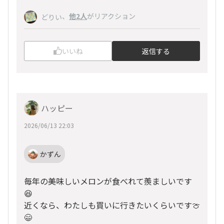
、
他2人
がリアクション
どりい
いいね
返信する
ハッピー
2026/06/13 22:03
かずん
毎年の美味しいメロンが食べれて羨ましいです
😆
近くなら、わたしも買いに行きたいくらいです🍈
😄