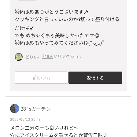
🐱Milkｻﾝありがとうございます🎶
クッキングと言っていいのか❓切って盛り付ける
だけ🤭💕
でも めちゃくちゃ美味しかったです😋
🐱Milkｻﾝもやってみてくださいね(* ᴗ͈ˬᴗ͈)”
、
他6人
がリアクション
どりい
いいね
返信する
28`sガーデン
2026/06/12 20:49
メロン二分の一も良いけれど〜
穴にアイスクリームを乗せるとか贅沢三昧♪