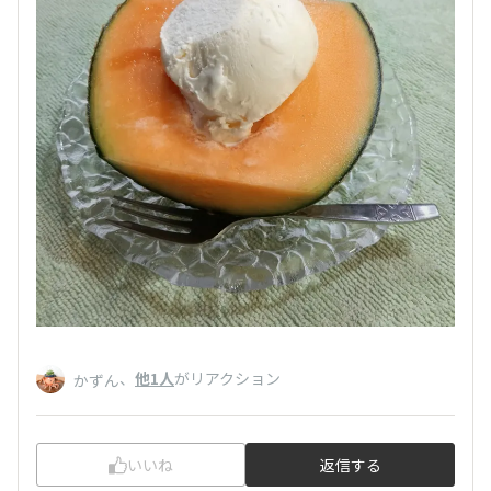
、
他1人
がリアクション
かずん
いいね
返信する