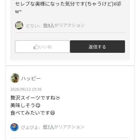
セレブな奥様になった気分です(ちゃうけど)ꉂ🤣
w‪𐤔
、
他4人
がリアクション
どりい
いいね
返信する
ハッピー
2026/06/12 19:30
贅沢スイーツですね🍈
美味しそう😋
食べてみたいです😆
、
他7人
がリアクション
ぴよぴよ