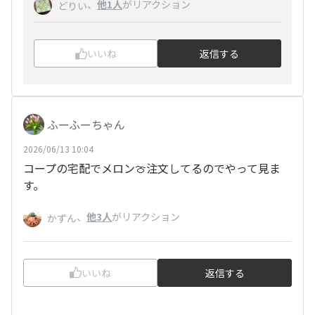
、
他1人
がリアクション
どりい
いいね
返信する
ふーふーちゃん
2026/06/13 10:04
コープの宅配でメロン🍈注文してるのでやって見ま
す。
、
他3人
がリアクション
かずん
いいね
返信する