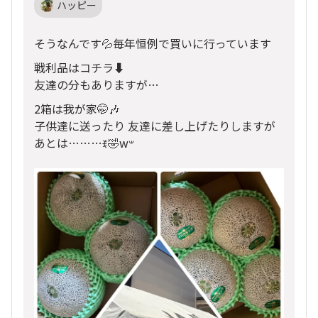
ハッピー
そうなんです💦毎年恒例で買いに行っています
戦利品はコチラ⬇️
友達の分もありますが…
2箱は我が家🤭🎶
子供達に送ったり 友達に差し上げたりしますが
あとは………ꉂ🤣w‪𐤔