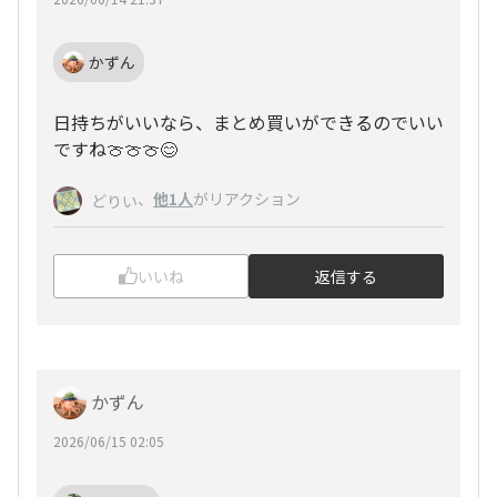
かずん
日持ちがいいなら、まとめ買いができるのでいい
ですね🍈🍈🍈😊
、
他1人
がリアクション
どりい
いいね
返信する
かずん
2026/06/15 02:05