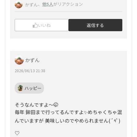
、
他5人
がリアクション
かずん
いいね
返信する
かずん
2026/06/13 21:38
ハッピー
そうなんですよ～🤭
毎年 鉾田まで行ってるんですよ✨めちゃくちゃ混
んでいますが 美味しいのでやめられません(
´༥`
)
♡