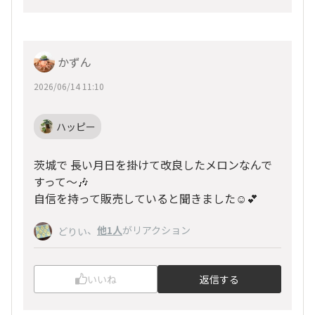
かずん
2026/06/14 11:10
ハッピー
茨城で 長い月日を掛けて改良したメロンなんで
すって～🎶
自信を持って販売していると聞きました☺️💕
、
他1人
がリアクション
どりい
いいね
返信する