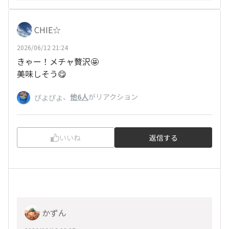
CHIE☆
2026/06/12 21:24
きゃー！メチャ贅沢🤩
美味しそう😋
、
他6人
がリアクション
ぴよぴよ
いいね
返信する
かずん