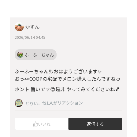
かずん
2026/06/14 04:45
ふーふーちゃん
ふーふーちゃんｻﾝおはようございます✨
おっ👀COOPの宅配でメロン購入したんですね🍈
ホント 旨いです😍是非 やってみてくださいね💕︎
、
他1人
がリアクション
どりい
いいね
返信する