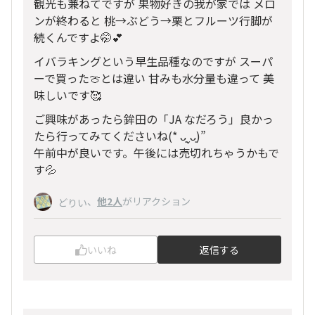
観光も兼ねてですが 果物好きの我が家では メロ
ンが終わると 桃→ぶどう→栗とフルーツ行脚が
続くんですよ🤭💕
イバラキングという早生品種なのですが スーパ
ーで買った🍈とは違い 甘みも水分量も違って 美
味しいです🥰
ご興味があったら鉾田の「JA なだろう」良かっ
たら行ってみてくださいね(* ᴗ͈ˬᴗ͈)”
午前中が良いです。午後には売切れちゃうかもで
す💦
、
他2人
がリアクション
どりい
いいね
返信する