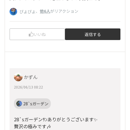
、
他6人
がリアクション
ぴよぴよ
いいね
返信する
かずん
2026/06/13 08:22
28`sガーデン
28`sガーデンｻﾝありがとうございます✨
贅沢の極みです🎶