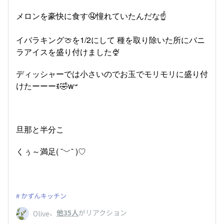
メロンを豪快に食す🤤憧れていたんだな☝️
イバラキング🍈を1/2にして 種を取り除いた所にバニ
ラアイスを盛り付けました🍨
ディッシャーでは小さいのでお玉でモリモリに盛り付
けたーーーꉂ🤣w‪𐤔
旦那と半分こ
くぅ～満足( ¯﹀¯ )♡
かずんキッチン
、
他35人
がリアクション
Olive