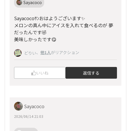
Sayacoco
Sayacocoｻﾝおはようございます✨
メロンの真ん中にアイスを入れて食べるのが 夢
だったんです🤣
美味しかったです😋
、
他1人
がリアクション
どりい
いいね
返信する
Sayacoco
2026/06/14 21:03