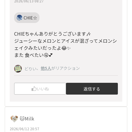
2026/06/13 08:27
CHIE☆
CHIEちゃんありがとうございます🎶
ジューシーなメロンとアイスが混ざってメロンシ
ェイクみたいだったよ😂✨
また 食べたい🤤💕
、
他5人
がリアクション
どりい
いいね
返信する
🐱Milk
2026/06/12 20:57