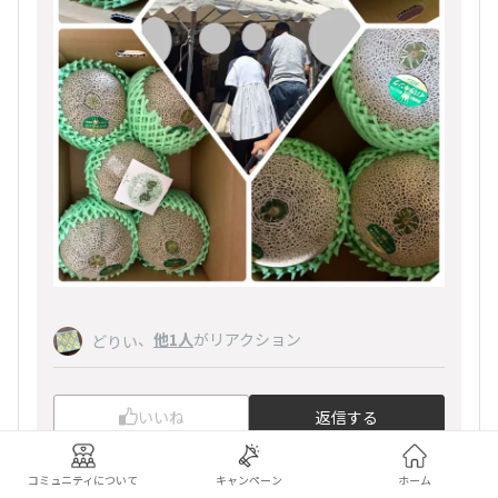
、
他1人
がリアクション
どりい
いいね
返信する
コミュニティについて
キャンペーン
ホーム