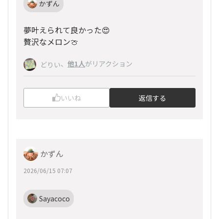
かずん
夢叶えられて良かった😍
贅沢なメロン🍈
、
他1人
がリアクション
どりい
いいね
返信する
かずん
2026/06/15 07:07
Sayacoco