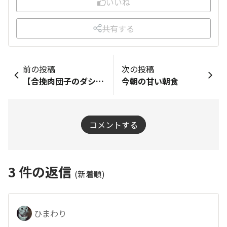
いいね
共有する
前の投稿
次の投稿
【合挽肉団子のダシダお野菜春雨スープ😋🐖🐃🧆🇰🇷🥬🥕🧅✨】
今朝の甘い朝食
コメントする
3
件の返信
(新着順)
ひまわり