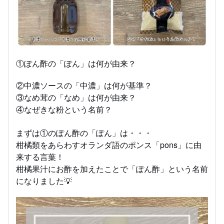
①ぽん酢の「ぽん」は何が由来？
②中濃ソースの「中濃」は何が基準？
③なめ茸の「なめ」は何が由来？
④なぜきな粉という名前？
まずは①のぽん酢の「ぽん」は・・・
柑橘類をあらわすオランダ語のポンス「pons」に由
来する言葉！
柑橘果汁にお酢を加えたことで「ぽん酢」という名前
になりました💡