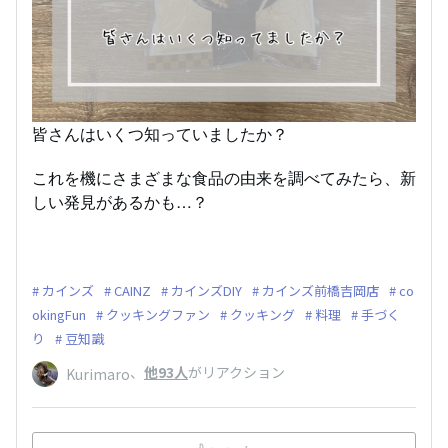
皆さんはいくつ知っていましたか？
これを機にさまざまな食品の由来を調べてみたら、新
しい発見があるかも…？
カインズ
CAINZ
カインズDIY
カインズ前橋吉岡店
co
okingFun
クッキングファン
クッキング
料理
手づく
り
豆知識
、
他93人
がリアクション
Kurimaro