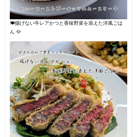
🍽️揚げない牛レアかつと香味野菜を添えた洋風ごは
ん 🥘