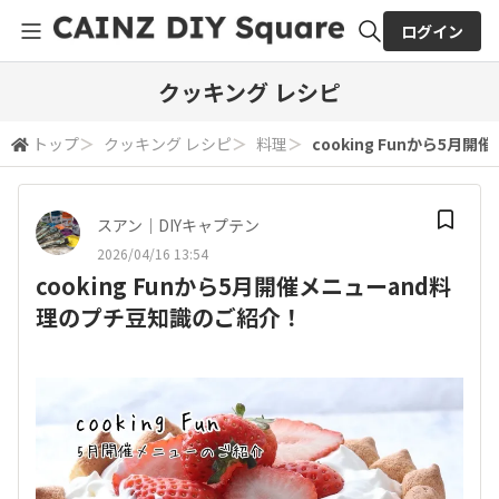
ログイン
全体検索
クッキング レシピ
トップ
＞
クッキング レシピ
＞
料理
＞
cooking Funから5
検索
スアン｜DIYキャプテン
2026/04/16 13:54
cooking Funから5月開催メニューand料
理のプチ豆知識のご紹介！