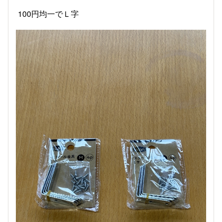
100円均一でＬ字