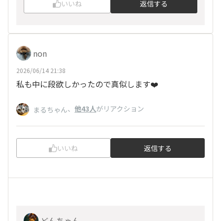
いいね
返信する
non
2026/06/14 21:38
私も中に段欲しかったので真似します❤️
、
他43人
がリアクション
まるちゃん
いいね
返信する
どんちゃん