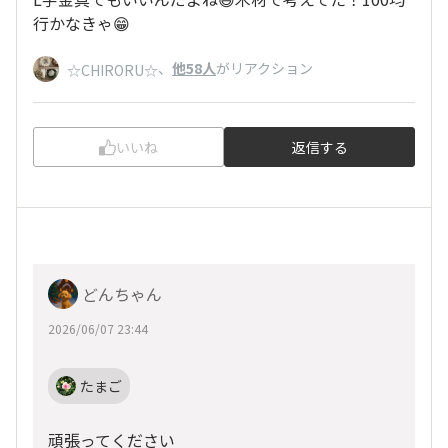
行かなきゃ😁
、
他58人
がリアクション
☆CHIRORU☆
いいね
返信する
どんちゃん
2026/06/07 23:44
たまご
頑張ってください