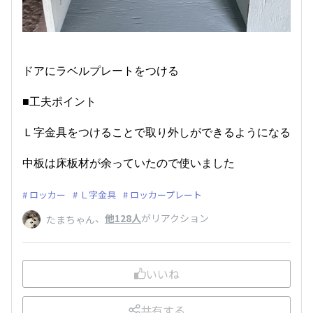
ドアにラベルプレートをつける
■工夫ポイント
Ｌ字金具をつけることで取り外しができるようになる
中板は床板材が余っていたので使いました
ロッカー
Ｌ字金具
ロッカープレート
、
他128人
がリアクション
たまちゃん
いいね
共有する