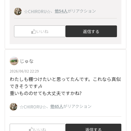
、
他54人
がリアクション
☆CHIRORU☆
いいね
返信する
じゅな
2026/06/02 22:29
わたしも棚つけたいと思ってたんです。これなら真似
できそうです🎶
重いもののせても大丈夫ですかね?
、
他65人
がリアクション
☆CHIRORU☆
いいね
返信する