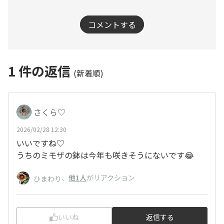
コメントする
1
件の返信
(新着順)
さくら♡
2026/02/28 12:30
いいですね♡
うちのミモザの鉢は今年も咲きそうにないです😂
、
他1人
がリアクション
ひまわり
いいね
返信する