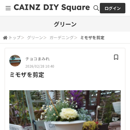
ログイン
全体検索
グリーン
トップ
＞
グリーン
＞
ガーデニング
＞
ミモザを剪定
検索
チョコまみれ
2026/02/28 10:40
ミモザを剪定