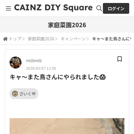
ログイン
全体検索
家庭菜園2026
トップ
＞
家庭菜園2026
＞
キャンペーン
＞
キャ〜また鳥さんにや
検索
milimili
2026/05/07 12:58
キャ〜また鳥さんにやられました😱
さいく💚