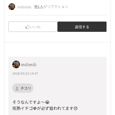
、
他1人
がリアクション
milimili
いいね
返信する
milimili
2026/05/10 19:47
チコリ
そうなんですよ〜😭
完熟イチゴ🍓が必ず狙われてます😓