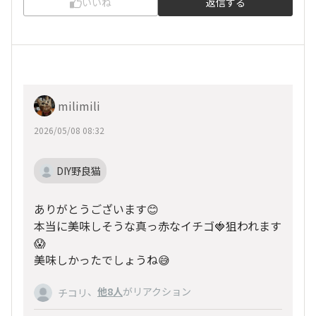
いいね
返信する
milimili
2026/05/08 08:32
DIY野良猫
ありがとうございます😊
本当に美味しそうな真っ赤なイチゴ🍓狙われます
😱
美味しかったでしょうね😅
、
他8人
がリアクション
チコリ