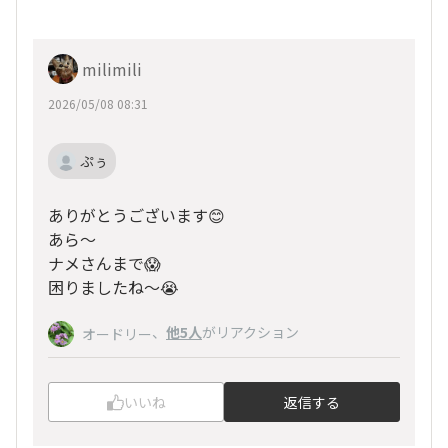
milimili
2026/05/08 08:31
ぷぅ
ありがとうございます😊
あら〜
ナメさんまで😱
困りましたね〜😭
、
他5人
がリアクション
オードリー
いいね
返信する