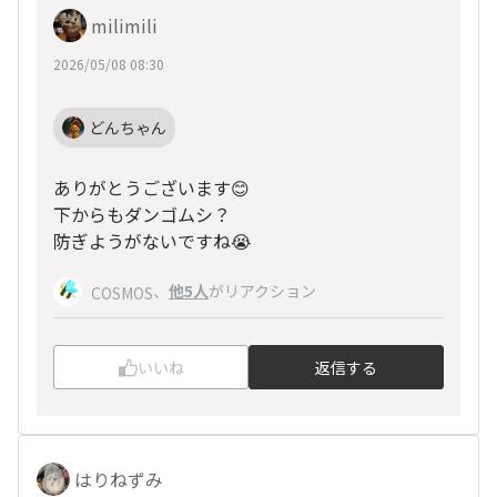
milimili
2026/05/08 08:30
どんちゃん
ありがとうございます😊
下からもダンゴムシ？
防ぎようがないですね😭
、
他5人
がリアクション
COSMOS
いいね
返信する
はりねずみ