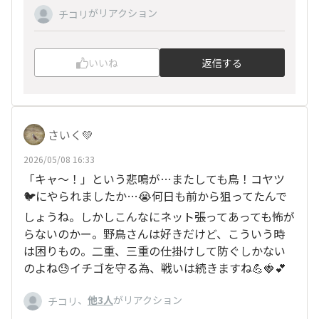
がリアクション
チコリ
いいね
返信する
さいく💚
2026/05/08 16:33
「キャ〜！」という悲鳴が…またしても鳥！コヤツ
🐦にやられましたか…😭何日も前から狙ってたんで
しょうね。しかしこんなにネット張ってあっても怖が
らないのかー。野鳥さんは好きだけど、こういう時
は困りもの。二重、三重の仕掛けして防ぐしかない
のよね😓イチゴを守る為、戦いは続きますね💪🍓💕
、
他3人
がリアクション
チコリ