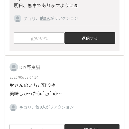
明日、無事でありますように🙏
、
他3人
がリアクション
チコリ
いいね
返信する
DIY野良猫
2026/05/08 04:14
🐦️さんのいちご狩り🍓
美味しかった(๑´ڡ`๑)〜
、
他9人
がリアクション
チコリ