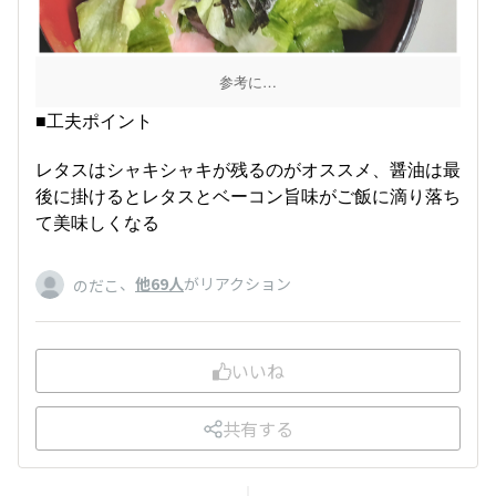
参考に…
■工夫ポイント
レタスはシャキシャキが残るのがオススメ、醤油は最
後に掛けるとレタスとベーコン旨味がご飯に滴り落ち
て美味しくなる
、
他69人
がリアクション
のだこ
いいね
共有する