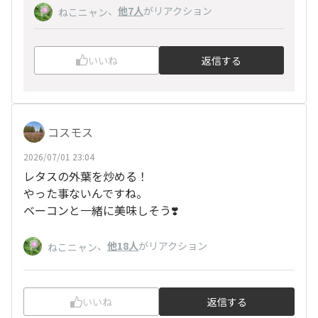
、
他7人
がリアクション
ねこニャン
いいね
返信する
コスモス
2026/07/01 23:04
レタスの外葉を炒める！
やった事ないんですね。
ベーコンと一緒に美味しそう❣️
、
他18人
がリアクション
ねこニャン
いいね
返信する