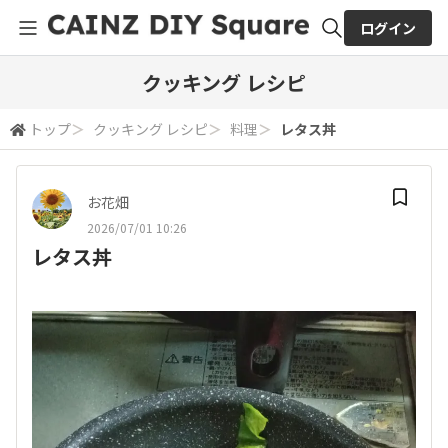
ログイン
全体検索
クッキング レシピ
トップ
＞
クッキング レシピ
＞
料理
＞
レタス丼
検索
お花畑
2026/07/01 10:26
レタス丼