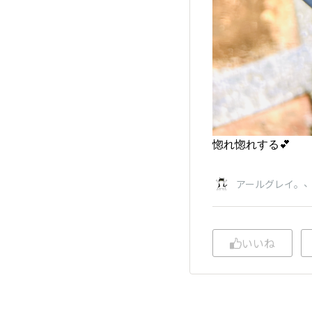
惚れ惚れする💕
アールグレイ。
いいね