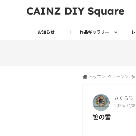
お知らせ
作品ギャラリー
レ
DIY
DIY レシピ
ドッグサークル
グリーン入荷情報
グリーン
グリーン レシピ
クッキング
ク
家庭菜園2026
トップ
＞
グリーン
＞
多
さくら♡
2026/07/09
笹の雪