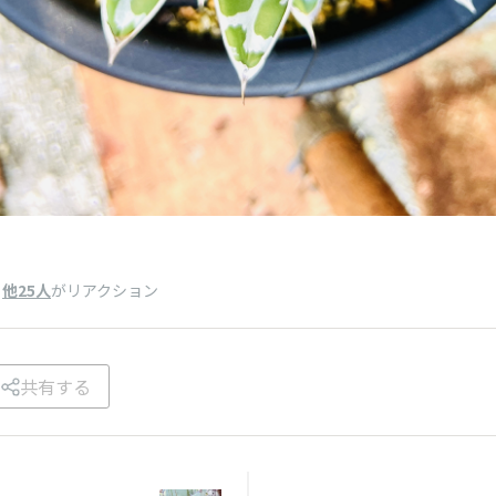
、
他25人
がリアクション
共有する