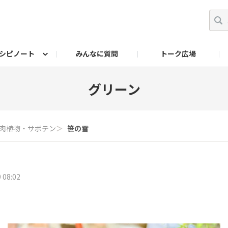
シピノート
みんなに質問
トーク広場
ッキング レシピ
ペット
ワークショップ
ペット レシピ
その他
ワークショップ レシ
DIYアワー
グリーン
肉植物・サボテン
＞
笹の雪
 08:02