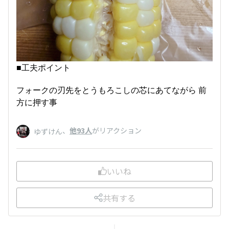
■工夫ポイント
フォークの刃先をとうもろこしの芯にあてながら 前
方に押す事
、
他93人
がリアクション
ゆずけん
いいね
共有する