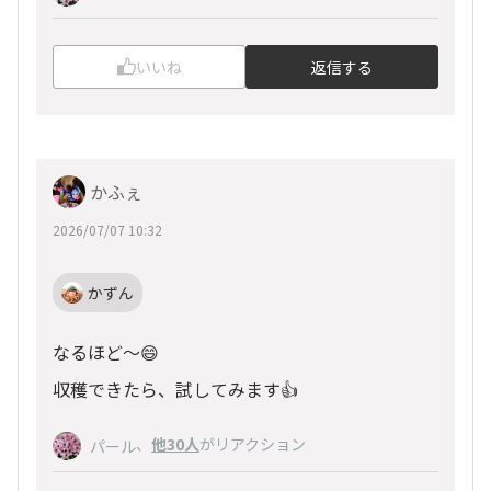
いいね
返信する
かふぇ
2026/07/07 10:32
かずん
なるほど～😄
収穫できたら、試してみます👍
、
他30人
がリアクション
パール