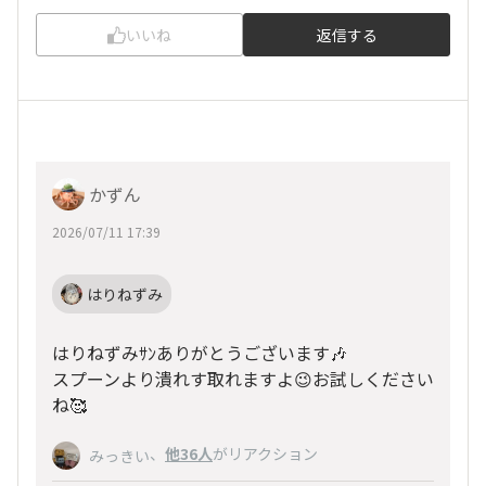
いいね
返信する
かずん
2026/07/11 17:39
はりねずみ
はりねずみｻﾝありがとうございます🎶
スプーンより潰れす取れますよ😉お試しください
ね🥰
、
他36人
がリアクション
みっきい