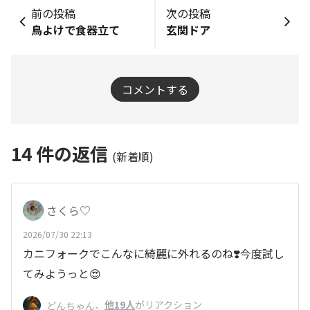
前の投稿
次の投稿
鳥よけで食器立て
玄関ドア
コメントする
14
件の返信
(新着順)
さくら♡
2026/07/30 22:13
カニフォークでこんなに綺麗に外れるのね❣️今度試し
てみようっと😍
、
他19人
がリアクション
どんちゃん