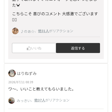
た🦀
こちらこそ 喜びのコメント 大感激でございます
🙇‍♀️
、
他31人
がリアクション
♪のあ☆
いいね
返信する
はりねずみ
2026/07/11 08:39
ワ～、いいこと教えてもらいました。
、
他37人
がリアクション
みっきい