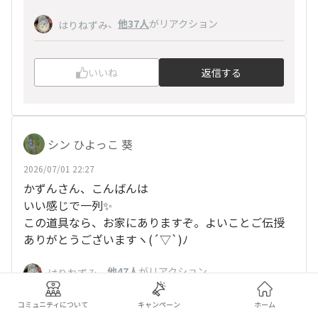
、
他37人
がリアクション
はりねずみ
いいね
返信する
シン ひよっこ 葵
2026/07/01 22:27
かずんさん、こんばんは
いい感じで一列✨
この道具なら、お家にありますぞ。よいことご伝授
ありがとうございますヽ(´▽`)ﾉ
、
他47人
がリアクション
はりねずみ
コミュニティについて
キャンペーン
ホーム