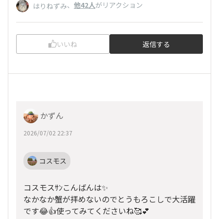
、
他42人
がリアクション
はりねずみ
いいね
返信する
かずん
2026/07/02 22:37
コスモス
コスモスｻﾝこんばんは✨
なかなか蟹が拝めないのでとうもろこしで大活躍
です😂👍使ってみてくださいね🥰💕