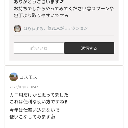
ありがとうございます💕
お持ちでしたらやってみてください😊スプーンや
包丁より取りやすいです🎶
、
他31人
がリアクション
はりねずみ
いいね
返信する
コスモス
2026/07/02 18:42
カニ用だけかと思ってました
これは便利な使い方ですね❣️
今年は仕舞い込まないで
使いこなしてみます👍