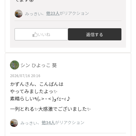
、
他23人
がリアクション
みっきい
いいね
返信する
シン ひよっこ 葵
2026/07/16 20:16
かずんさん、こんばんは
やってみましたよっ✨
素晴らしい٩(｡˃ ᵕ ˂ )وｲｪｰｨ♪
一列とれる✨大感激でございました✨
、
他34人
がリアクション
みっきい