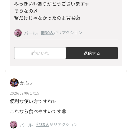
みっきいｻﾝありがとうございます✨
そうなの🎶
蟹だけじゃなかったのよ🦀😆👍
、
他30人
がリアクション
パール
いいね
返信する
かふぇ
2026/07/06 17:15
便利な使い方ですね✨
これなら食べやすいです😄
、
他33人
がリアクション
パール