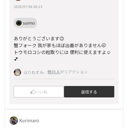
2026/07/06 00:13
suimo
ありがとうございます😊
蟹フォーク 我が家もほぼ出番がありません🤭
トウモロコシの粒取りには 便利に使えますよ☺️
💕
、
他31人
がリアクション
はりねずみ
いいね
返信する
Kurimaro