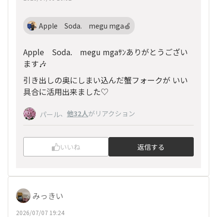
Apple Soda. megu mga🍏
Apple Soda. megu mgaｻﾝありがとうござい
ます🎶
引き出しの奥にしまい込んだ蟹フォークが いい
具合に活用出来ました♡
、
他32人
がリアクション
パール
いいね
返信する
みっきい
2026/07/07 19:24