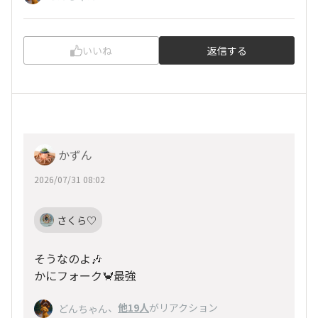
いいね
返信する
かずん
2026/07/31 08:02
さくら♡
そうなのよ🎶
かにフォーク🦀最強
、
他19人
がリアクション
どんちゃん