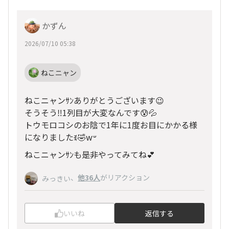
かずん
2026/07/10 05:38
ねこニャン
ねこニャンｻﾝありがとうございます😉
そうそう‼️1列目が大変なんです😰💦
トウモロコシのお陰で1年に1度お目にかかる様
になりましたꉂ🤣w‪𐤔
ねこニャンｻﾝも是非やってみてね💕︎
、
他36人
がリアクション
みっきい
いいね
返信する