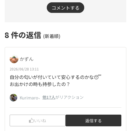
コメントする
8
件の返信
(新着順)
かずん
2026/06/28 13:11
自分の匂いが付いていて安心するのかな😴
お出かけの時も持参したの？
、
他17人
がリアクション
Kurimaro
いいね
返信する