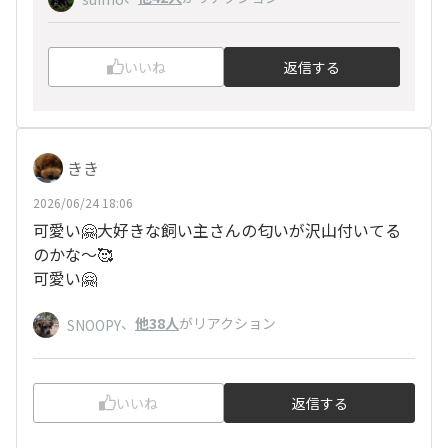
いいね
返信する
きき
2026/06/24 18:06
可愛い🤗大好きな飼い主さんの匂いが沢山付いてる
のかな～🥰
可愛い🤗
、
他38人
がリアクション
SNOOPY
いいね
返信する