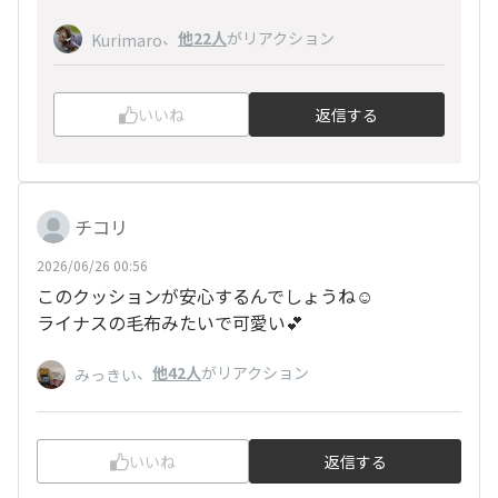
、
他22人
がリアクション
Kurimaro
いいね
返信する
チコリ
2026/06/26 00:56
このクッションが安心するんでしょうね☺️
ライナスの毛布みたいで可愛い💕
、
他42人
がリアクション
みっきい
いいね
返信する