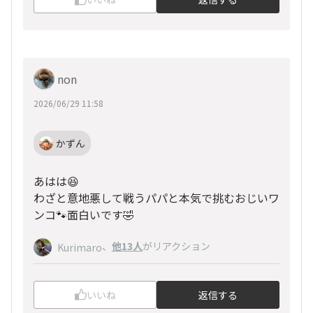
non
2026/06/29 11:58
かずん
あはは😆
わざと意地悪して戦うパパと本気で挑むおじいワ
ンコ🐾面白いです🤣
、
他13人
がリアクション
Kurimaro
いいね
返信する