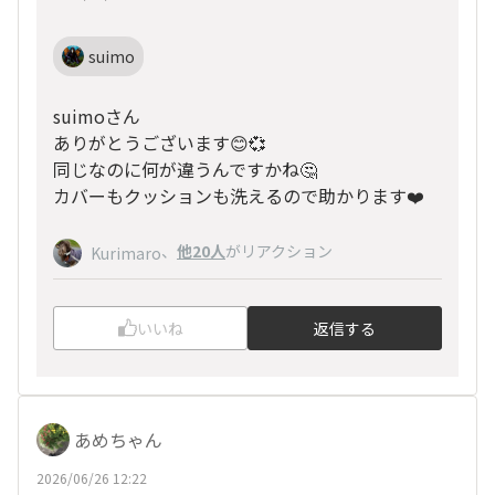
suimo
suimoさん
ありがとうございます😊💞
同じなのに何が違うんですかね🤔
カバーもクッションも洗えるので助かります❤️
、
他20人
がリアクション
Kurimaro
いいね
返信する
あめちゃん
2026/06/26 12:22