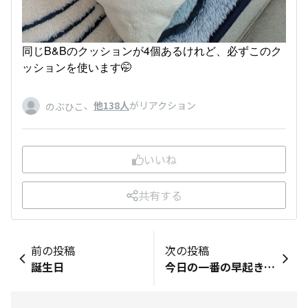
同じB&Bのクッションが4個あるけれど、必ずこのク
ッションを使います🤭
、
他138人
がリアクション
のぶひこ
いいね
共有する
前の投稿
次の投稿
誕生日
今日の一番の早起きさん😊✨