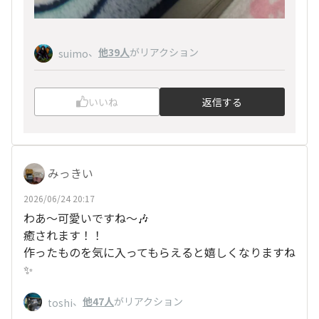
、
他39人
がリアクション
suimo
いいね
返信する
みっきい
2026/06/24 20:17
わあ～可愛いですね～🎶
癒されます！！
作ったものを気に入ってもらえると嬉しくなりますね
✨️
、
他47人
がリアクション
toshi