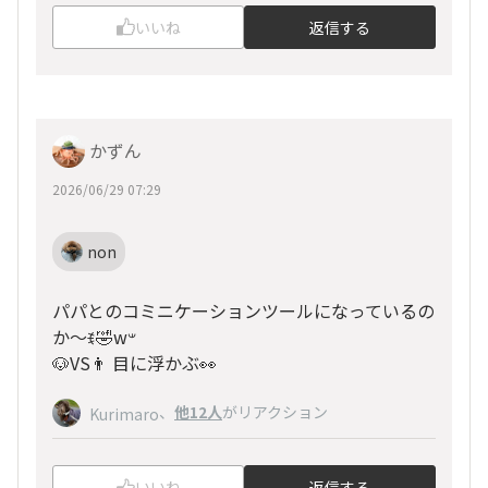
いいね
返信する
かずん
2026/06/29 07:29
non
パパとのコミニケーションツールになっているの
か～ꉂ🤣w‪𐤔
🐶VS👨 目に浮かぶ👀
、
他12人
がリアクション
Kurimaro
いいね
返信する