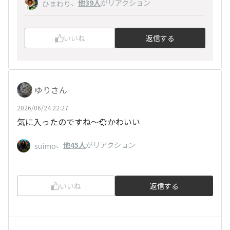
、
他39人
がリアクション
ひまわり
いいね
返信する
ゆりさん
2026/06/24 22:27
気に入ったのですね～💞かわいい
、
他45人
がリアクション
suimo
いいね
返信する