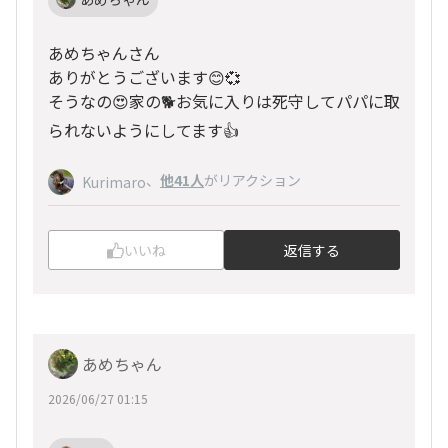
あめちゃんさん
ありがとうございます😊💞
そうなの😍家の🐕️お気に入りは死守してパパに取
られないようにしてます👍
、
他41人
がリアクション
Kurimaro
いいね
返信する
あめちゃん
2026/06/27 01:15