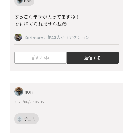
non
すっごく年季が入ってますね！
でも捨てられませんね😊
、
他13人
がリアクション
Kurimaro
いいね
返信する
non
2026/06/27 05:35
チコリ