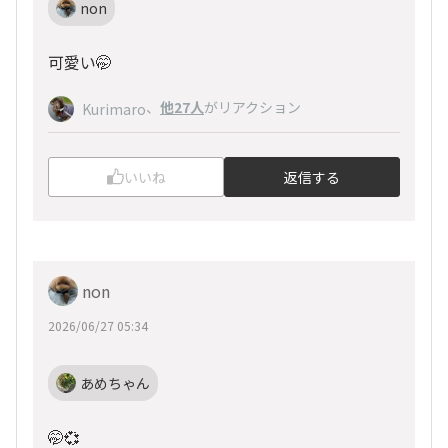
non
可愛い🤭
、
他27人
がリアクション
Kurimaro
いいね
返信する
non
2026/06/27 05:34
あめちゃん
🤭💞