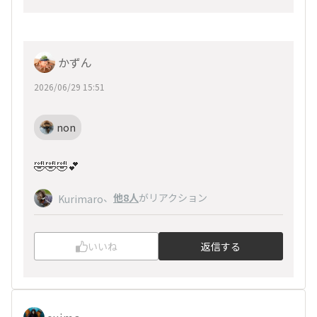
かずん
2026/06/29 15:51
non
🤣🤣🤣💕
、
他8人
がリアクション
Kurimaro
いいね
返信する