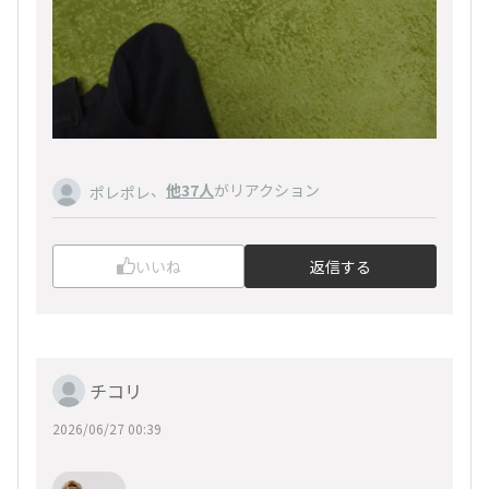
、
他37人
がリアクション
ポレポレ
いいね
返信する
チコリ
2026/06/27 00:39