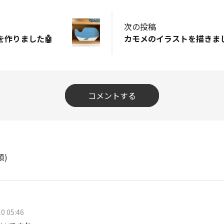
次の投稿
作りました🤖
カモメのイラストを描きまし
コメントする
順)
0 05:46