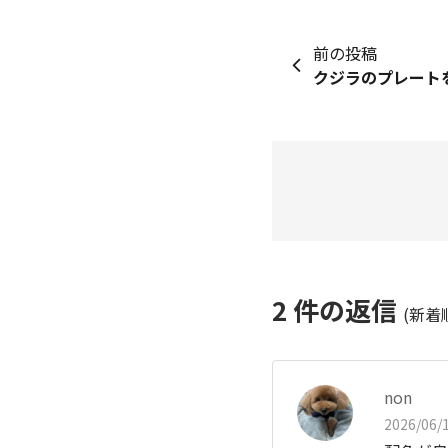
前の投稿
クジラのプレートを
2
件の返信
(新着
non
2026/06/1