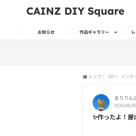
お知らせ
作品ギャラリー
レ
DIY
DIY レシピ
ドッグサークル
グリーン入荷情報
グリーン
グリーン レシピ
クッキング
ク
家庭菜園2026
トップ
＞
DIY
＞
インテ
まりりん1
2026/06/09
✨作ったよ！屋