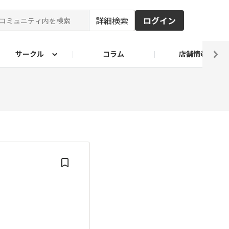
詳細検索
ログイン
サークル
コラム
店舗情報
ピ
ド2026
その他 レシピ
わが家のおうち麺
麺レシピ