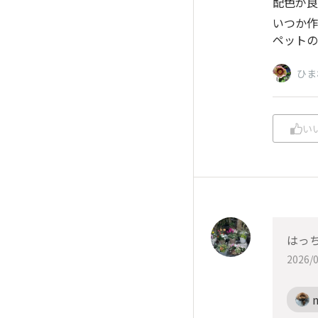
配色が良
いつか作
ペットの
ひま
い
はっ
2026/0