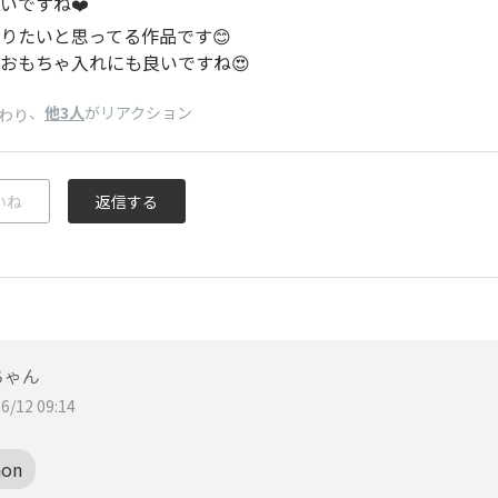
いですね❤️
りたいと思ってる作品です😊
おもちゃ入れにも良いですね😍
、
他3人
がリアクション
わり
いね
返信する
ちゃん
6/12 09:14
non