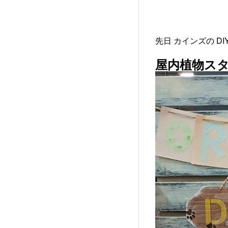
先日 カインズの D
屋内植物ス