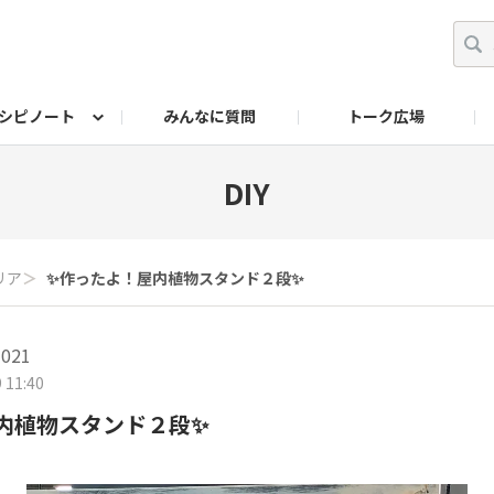
シピノート
みんなに質問
トーク広場
ッキング レシピ
ペット
ワークショップ
ペット レシピ
その他
ワークショップ レシ
DIYアワー
DIY
リア
＞
✨作ったよ！屋内植物スタンド２段✨
021
 11:40
内植物スタンド２段✨