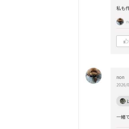
私も
n
non
2026/0
一緒で