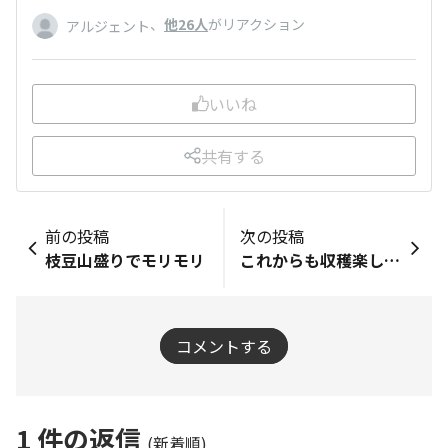
、
他26人
がリアクション
アルジェント
いいね
共有する
前の投稿
次の投稿
枝豆山盛りでモリモリ
これからも収穫楽しみです🎵
コメントする
1
件の返信
(新着順)