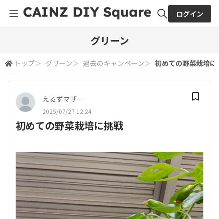
ログイン
全体検索
グリーン
トップ
＞
グリーン
＞
過去のキャンペーン
＞
初めての野菜栽培に
検索
えるずマザー
2025/07/27 12:24
初めての野菜栽培に挑戦