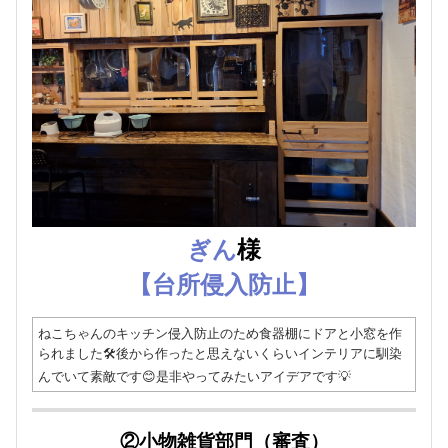
ぎん
様
【台所侵入防止】
ねこちゃんのキッチン侵入防止のため食器棚にドアと小窓を作
られました🛠️後から作ったと思えないくらいインテリアに馴染
んでいて素敵です😊是非やってみたいアイデアです💡
②小物雑貨部門
（審査）