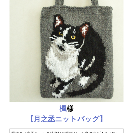
楓
様
【月之丞ニットバッグ】