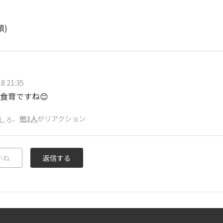
順)
8 21:35
食育ですね😊
、
他3人
がリアクション
しろ
いね
返信する