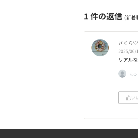
1
件の返信
(新着
さくら♡
2025/06/1
リアルな
まっ
い