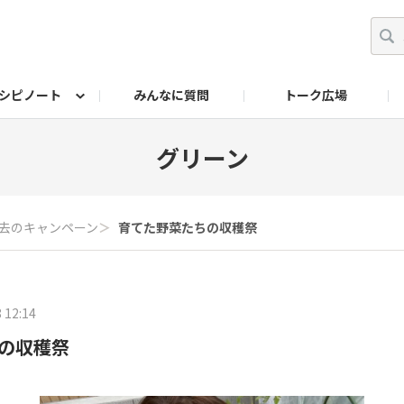
シピノート
みんなに質問
トーク広場
ッキング レシピ
ペット
ワークショップ
ペット レシピ
その他
ワークショップ レシ
DIYアワー
グリーン
去のキャンペーン
＞
育てた野菜たちの収穫祭
 12:14
の収穫祭