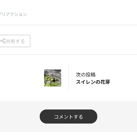
】
がリアクション
共有する
次の投稿
スイレンの花芽
コメントする