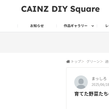
お知らせ
作品ギャラリー
レ
DIY
DIY レシピ
ドッグサークル
グリーン入荷情報
グリーン
グリーン レシピ
クッキング
ク
家庭菜園2026
トップ
＞
グリーン
＞
過
まっしろ
2025/06/18
育てた野菜たち