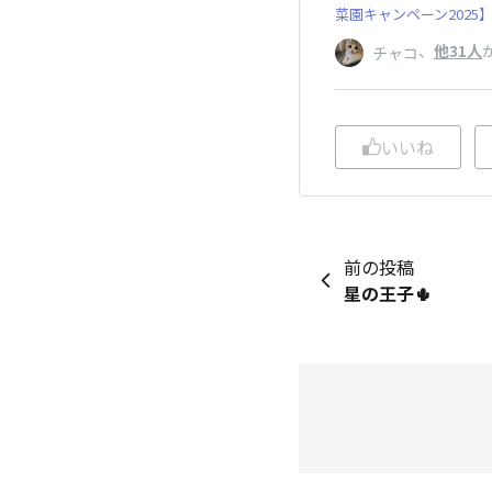
菜園キャンペーン2025
、
他31人
チャコ
いいね
前の投稿
星の王子🌵