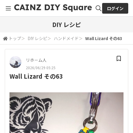
ログイン
全体検索
DIY レシピ
トップ
＞
DIY レシピ
＞
ハンドメイド
＞
Wall Lizard その63
検索
リホ－ム人
2026/06/29 05:25
Wall Lizard その63