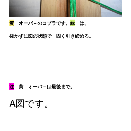
黄
オーバ－のコブラです。
緑
は、
抜かずに図の状態で 固く引き締める。
注
黄 オーバ－は最後まで。
A図です。