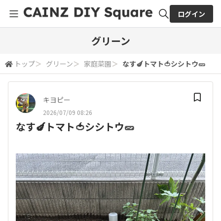
ログイン
全体検索
グリーン
トップ
＞
グリーン
＞
家庭菜園
＞
なす🍆トマト🍅シシトウ🥒
検索
キヨピー
2026/07/09 08:26
なす🍆トマト🍅シシトウ🥒