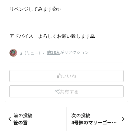
リベンジしてみます👍✨
アドバイス よろしくお願い致します🙇
、
他18人
がリアクション
μ（ミュー）
いいね
共有する
前の投稿
次の投稿
笹の雪
4号鉢のマリーゴールド咲く