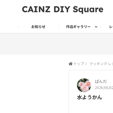
お知らせ
作品ギャラリー
レ
DIY
DIY レシピ
ドッグサークル
グリーン入荷情報
グリーン
グリーン レシピ
クッキング
ク
家庭菜園2026
トップ
＞
クッキング レ
ぱんだ
2026/06/02
水ようかん