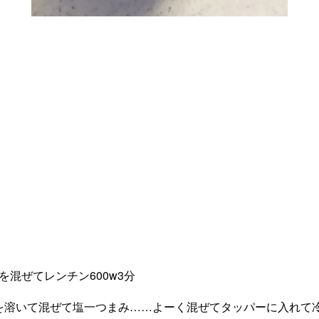
gを混ぜてレンチン600w3分
g)を溶いて混ぜて塩一つまみ……よーく混ぜてタッパーに入れて冷