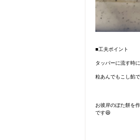
■工夫ポイント
タッパーに流す時
粒あんでもこし餡で
お彼岸のぼた餅を
です😆