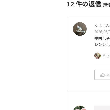
12
件の返信
(新
くままん
2026/06/0
美味しそ
レンジし
うさ
い