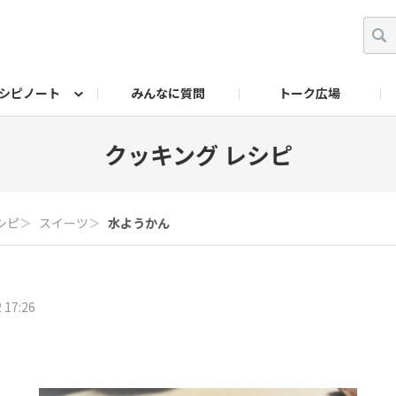
シピノート
みんなに質問
トーク広場
ッキング レシピ
ペット
ワークショップ
ペット レシピ
その他
ワークショップ レシ
DIYアワー
クッキング レシピ
シピ
＞
スイーツ
＞
水ようかん
 17:26