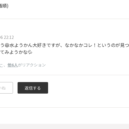
着順)
6 22:12
う😆水ようかん大好きですが、なかなかコレ！というのが見
てみようかな💦
、
他6人
がリアクション
こ
いね
返信する