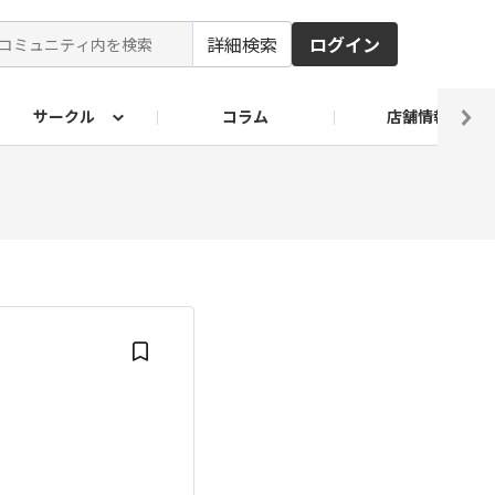
詳細検索
ログイン
サークル
コラム
店舗情報
ピ
ド2026
その他 レシピ
わが家のおうち麺
麺レシピ