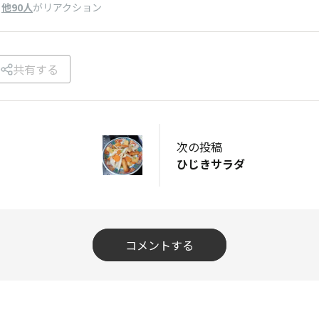
、
他90人
がリアクション
共有する
次の投稿
ひじきサラダ
コメントする