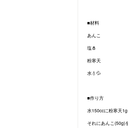
■材料
あんこ
塩🧂
粉寒天
水💧💦
■作り方
水150ccに粉寒天1
それにあんこ(50